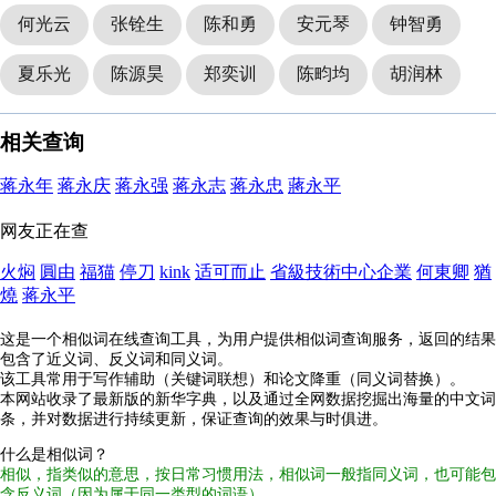
何光云
张铨生
陈和勇
安元琴
钟智勇
夏乐光
陈源昊
郑奕训
陈畇均
胡润林
相关查询
蒋永年
蒋永庆
蒋永强
蒋永志
蒋永忠
蔣永平
网友正在查
火焖
圓由
福猫
停刀
kink
适可而止
省級技術中心企業
何東卿
猶
燒
蒋永平
这是一个相似词在线查询工具，为用户提供相似词查询服务，返回的结果
包含了近义词、反义词和同义词。
该工具常用于写作辅助（关键词联想）和论文降重（同义词替换）。
本网站收录了最新版的新华字典，以及通过全网数据挖掘出海量的中文词
条，并对数据进行持续更新，保证查询的效果与时俱进。
什么是相似词？
相似，指类似的意思，按日常习惯用法，相似词一般指同义词，也可能包
含反义词（因为属于同一类型的词语）。