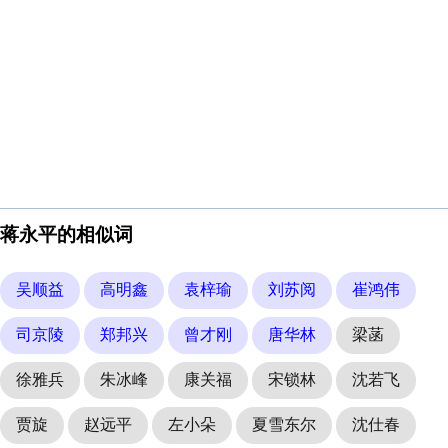
蒋永平的相似词
吴顺益
高明鑫
袁梓瑜
刘苏阅
崔鸿伟
司京陵
郑邦兴
曾才刚
唐华林
梁菡
徐雅兵
朱冰峰
康关福
宋锁林
沈若飞
贾旋
赵远平
左小朵
夏雪东尔
沈仕春