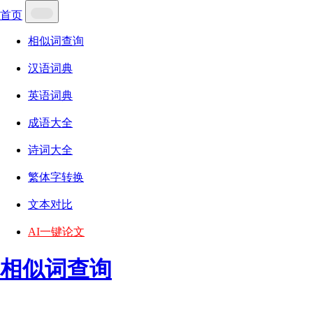
首页
相似词查询
汉语词典
英语词典
成语大全
诗词大全
繁体字转换
文本对比
AI一键论文
相似词查询