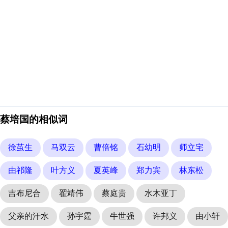
蔡培国的相似词
徐茧生
马双云
曹倍铭
石幼明
师立宅
由祁隆
叶方义
夏英峰
郑力宾
林东松
吉布尼合
翟靖伟
蔡庭贵
水木亚丁
父亲的汗水
孙宇霆
牛世强
许邦义
由小轩