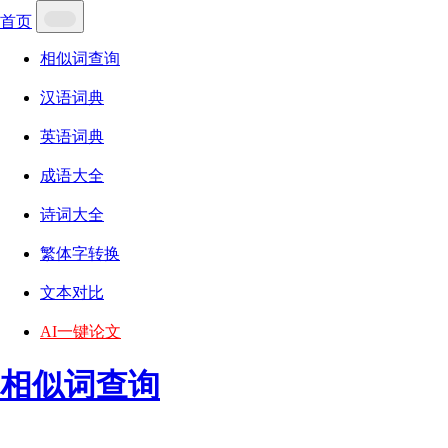
首页
相似词查询
汉语词典
英语词典
成语大全
诗词大全
繁体字转换
文本对比
AI一键论文
相似词查询