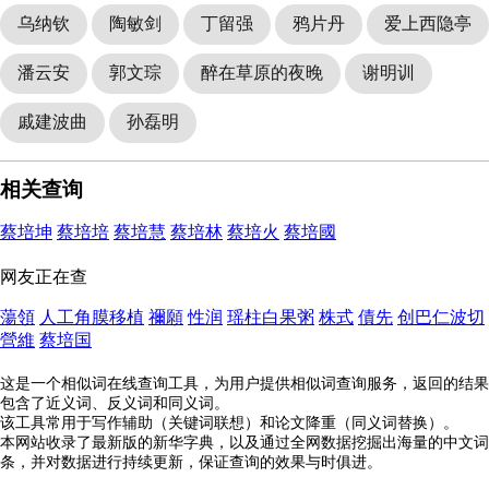
乌纳钦
陶敏剑
丁留强
鸦片丹
爱上西隐亭
潘云安
郭文琮
醉在草原的夜晚
谢明训
戚建波曲
孙磊明
相关查询
蔡培坤
蔡培培
蔡培慧
蔡培林
蔡培火
蔡培國
网友正在查
蕩領
人工角膜移植
禰願
性润
瑶柱白果粥
株式
債先
创巴仁波切
營維
蔡培国
这是一个相似词在线查询工具，为用户提供相似词查询服务，返回的结果
包含了近义词、反义词和同义词。
该工具常用于写作辅助（关键词联想）和论文降重（同义词替换）。
本网站收录了最新版的新华字典，以及通过全网数据挖掘出海量的中文词
条，并对数据进行持续更新，保证查询的效果与时俱进。