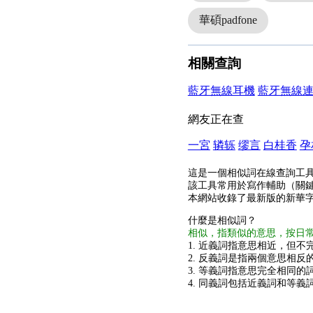
華碩padfone
相關查詢
藍牙無線耳機
藍牙無線
網友正在查
一宮
辚轹
缪言
白桂香
孕
這是一個相似詞在線查詢工
該工具常用於寫作輔助（關
本網站收錄了最新版的新華
什麼是相似詞？
相似，指類似的意思，按日
1. 近義詞指意思相近，但不完
2. 反義詞是指兩個意思相反的
3. 等義詞指意思完全相同的
4. 同義詞包括近義詞和等義