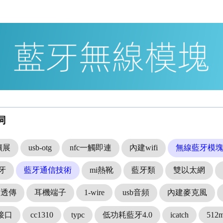
詞
擴展
usb-otg
nfc一觸即連
內建wifi
無線藍牙模
藍牙
藍牙通信技術
mi熱靴
藍牙類
雙以太網
口透傳
耳機端子
1-wire
usb音頻
內建麥克風
b接口
cc1310
typc
低功耗藍牙4.0
icatch
512