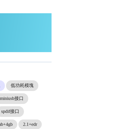
塊
低功耗模塊
miniusb接口
spdif接口
mb+4gb
2.1+edr