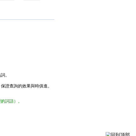
義詞。
，保證查詢的效果與時俱進。
型的詞語）。
。