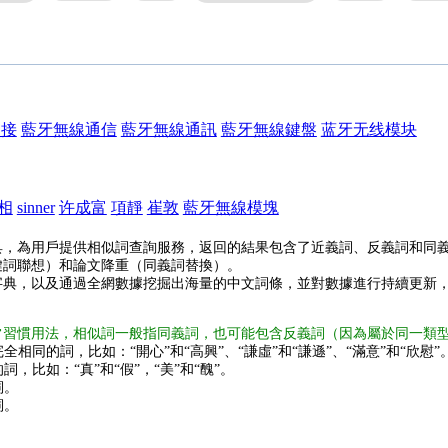
連接
藍牙無線通信
藍牙無線通訊
藍牙無線鍵盤
蓝牙无线模块
相
sinner
许成富
項靜
崔敦
藍牙無線模塊
具，為用戶提供相似詞查詢服務，返回的結果包含了近義詞、反義詞和同
鍵詞聯想）和論文降重（同義詞替換）。
字典，以及通過全網數據挖掘出海量的中文詞條，並對數據進行持續更新
常習慣用法，相似詞一般指同義詞，也可能包含反義詞（因為屬於同一類
全相同的詞，比如：“開心”和“高興”、“謙虛”和“謙遜”、“滿意”和“欣慰”
詞，比如：“真”和“假”，“美”和“醜”。
詞。
詞。