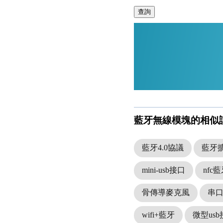
查詢
藍牙無線模塊的相似
藍牙4.0協議
藍牙
mini-usb接口
nfc
骨傳導麥克風
串
wifi+藍牙
微型us