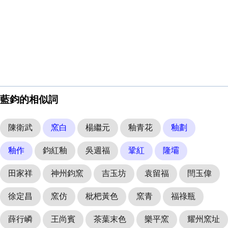
藍鈞的相似詞
陳衛武
窯白
楊繼元
釉青花
釉劃
釉作
鈞紅釉
吳週福
鞏紅
隆壩
田家祥
神州鈞窯
吉玉坊
袁留福
閆玉偉
徐定昌
窯仿
枇杷黃色
窯青
福祿瓶
薛行嶙
王尚賓
茶葉末色
樂平窯
耀州窯址