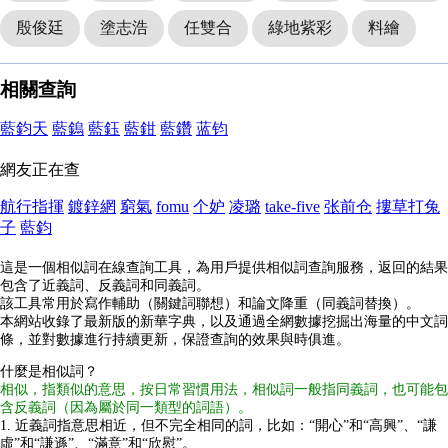
殷俊廷
塗志浩
任雙合
綠地紫彩
料繪
相關查詢
藍鈞天
藍鎢
藍鈺
藍鉗
藍鑽
蓝钧
網友正在查
航行指揮
鍍鋅網
窮氣
fomu
个妒
凌璐
take-five
张前仓
摟草打兔
子
藍鈞
這是一個相似詞在線查詢工具，為用戶提供相似詞查詢服務，返回的結果
包含了近義詞、反義詞和同義詞。
該工具常用於寫作輔助（關鍵詞聯想）和論文降重（同義詞替換）。
本網站收錄了最新版的新華字典，以及通過全網數據挖掘出海量的中文詞
條，並對數據進行持續更新，保證查詢的效果與時俱進。
什麼是相似詞？
相似，指類似的意思，按日常習慣用法，相似詞一般指同義詞，也可能包
含反義詞（因為屬於同一類型的詞語）。
1. 近義詞指意思相近，但不完全相同的詞，比如：“開心”和“高興”、“謙
虛”和“謙遜”、“滿意”和“欣慰”。