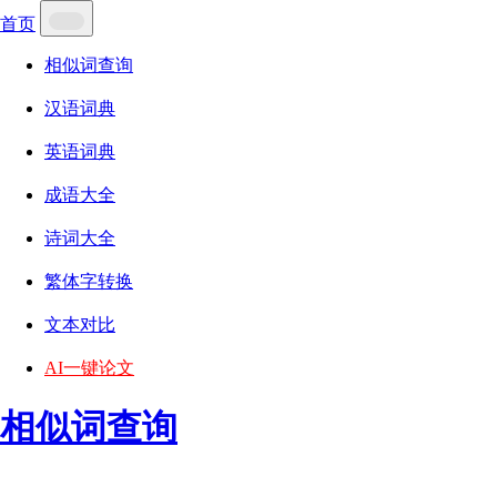
首页
相似词查询
汉语词典
英语词典
成语大全
诗词大全
繁体字转换
文本对比
AI一键论文
相似词查询