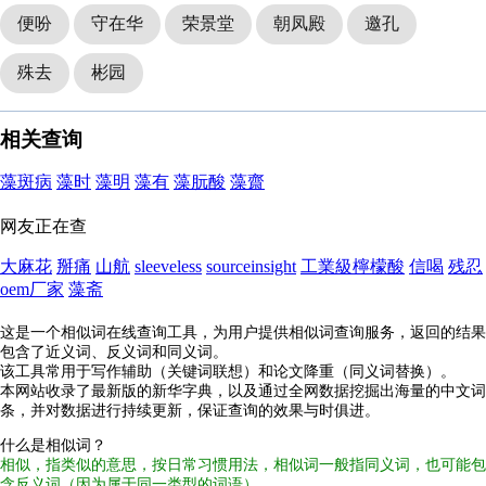
便吩
守在华
荣景堂
朝凤殿
邀孔
殊去
彬园
相关查询
藻斑病
藻时
藻明
藻有
藻朊酸
藻齋
网友正在查
大麻花
掰痛
山航
sleeveless
sourceinsight
工業級檸檬酸
信喝
残忍
oem厂家
藻斋
这是一个相似词在线查询工具，为用户提供相似词查询服务，返回的结果
包含了近义词、反义词和同义词。
该工具常用于写作辅助（关键词联想）和论文降重（同义词替换）。
本网站收录了最新版的新华字典，以及通过全网数据挖掘出海量的中文词
条，并对数据进行持续更新，保证查询的效果与时俱进。
什么是相似词？
相似，指类似的意思，按日常习惯用法，相似词一般指同义词，也可能包
含反义词（因为属于同一类型的词语）。