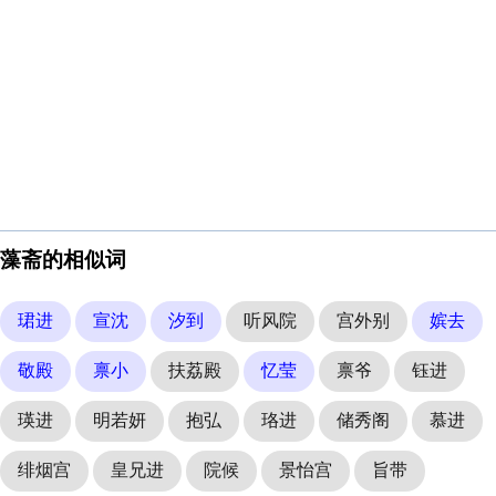
藻斋的相似词
珺进
宣沈
汐到
听风院
宫外别
嫔去
敬殿
禀小
扶荔殿
忆莹
禀爷
钰进
瑛进
明若妍
抱弘
珞进
储秀阁
慕进
绯烟宫
皇兄进
院候
景怡宫
旨带