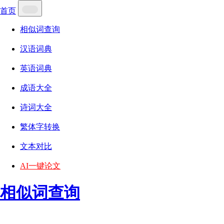
首页
相似词查询
汉语词典
英语词典
成语大全
诗词大全
繁体字转换
文本对比
AI一键论文
相似词查询