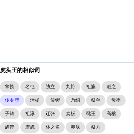
虎头王的相似词
擎执
名屯
胁立
九斿
祖旗
魁之
传令旗
活杨
传锣
乃绍
祭至
母率
子铸
祖淳
迁张
奏板
鞑王
高棺
旌带
旗旒
林之名
赤底
祭方