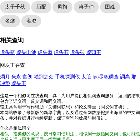
太子千秋
历配
凤旗
冉子仲
图姓
名燧
名浚
相关查询
虎头瓶
虎头电池
虎头盔
虎头石
虎头砖
虎頭王
网友正在查
燭月
隽永
富朗
独到之处
手机探测仪
太脏
ipo尽职调查
調高
那
冲势
虎头王
这是一个相似词在线查询工具，为用户提供相似词查询服务，返回的结果
包含了近义词、反义词和同义词。
该工具常用于写作辅助（关键词联想）和论文降重（同义词替换）。
本网站收录了最新版的新华字典，以及通过全网数据挖掘出海量的中文词
条，并对数据进行持续更新，保证查询的效果与时俱进。
什么是相似词？
相似，指类似的意思，按日常习惯用法，相似词一般指同义词，也可能包
含反义词（因为属于同一类型的词语）。