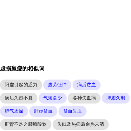
虚损羸瘦的相似词
阳虚引起的乏力
虚劳怔忡
病后贫血
病后久虚不复
气短食少
各种失血病
脾虚久痢
肺气虚燥
肝虚贫血
贫血失血
肝肾不足之腰膝酸软
失眠及热病后余热未清