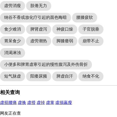
虚劳消瘦
肢倦无力
纳谷不香或放化疗引起的面色晦暗
腰膝疲软
食少难消
脾肾虚泻
神疲口燥
子官脱垂
胃呆食少
虚劳潮热
脚膝痿弱
崩带不止
消渴淋浊
小便多和脾胃虚寒引起的慢性腹泻及外伤骨折
短气脉虚
阳痿尿频
脾虚自汗
纳食不化
相关查询
虚损腰痛
虚换
虚授
虚掉
虚掌
虛損羸瘦
网友正在查