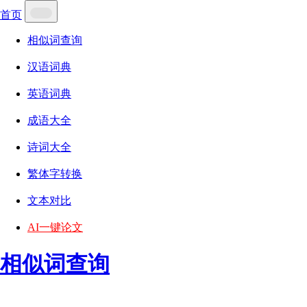
首页
相似词查询
汉语词典
英语词典
成语大全
诗词大全
繁体字转换
文本对比
AI一键论文
相似词查询