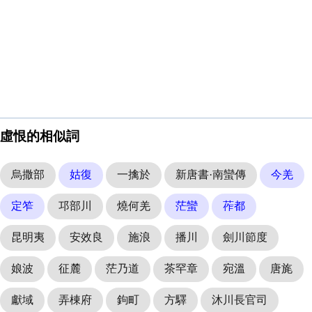
虛恨的相似詞
烏撒部
姑復
一擒於
新唐書·南蠻傳
今羌
定笮
邛部川
燒何羌
茫蠻
莋都
昆明夷
安效良
施浪
播川
劍川節度
娘波
征麓
茫乃道
茶罕章
宛溫
唐旄
獻域
弄棟府
鉤町
方驛
沐川長官司