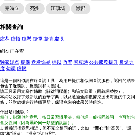
秦時立
亮州
江頭城
濮部
相關查詢
虛恭
虛悟
虛懸
虛悸
虛情
虚恨
網友正在查
独家观点
庞保
盘发饰品
棕以
救罗
煮豆詩
公共服務提升
反馈力
度
勾调
虛恨
這是一個相似詞在線查詢工具，為用戶提供相似詞查詢服務，返回的結果
包含了近義詞、反義詞和同義詞。
該工具常用於寫作輔助（關鍵詞聯想）和論文降重（同義詞替換）。
本網站收錄了最新版的新華字典，以及通過全網數據挖掘出海量的中文詞
條，並對數據進行持續更新，保證查詢的效果與時俱進。
什麼是相似詞？
相似，指類似的意思，按日常習慣用法，相似詞一般指同義詞，也可能包
含反義詞（因為屬於同一類型的詞語）。
1. 近義詞指意思相近，但不完全相同的詞，比如：“開心”和“高興”、“謙
虛”和“謙遜”、“滿意”和“欣慰”。