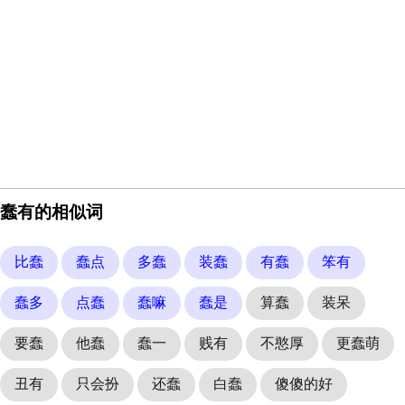
蠢有的相似词
比蠢
蠢点
多蠢
装蠢
有蠢
笨有
蠢多
点蠢
蠢嘛
蠢是
算蠢
装呆
要蠢
他蠢
蠢一
贱有
不憨厚
更蠢萌
丑有
只会扮
还蠢
白蠢
傻傻的好