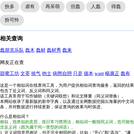
扮多
虐有
再呆萌
但蠢
人蠢
得蠢
扮可怜
相关查询
蠢朋克乐队
蠢木
蠢材
蠢材秀
蠢来
网友正在查
甜蜜工坊
文荃
挨气
他士
病態自戀
只是
循本
want
楊廣正
蠢有
这是一个相似词在线查询工具，为用户提供相似词查询服务，返回的结果
包含了近义词、反义词和同义词。
该工具常用于写作辅助（关键词联想）和论文降重（同义词替换）。
本网站收录了最新版的新华字典，以及通过全网数据挖掘出海量的中文词
条，并对数据进行持续更新，保证查询的效果与时俱进。
什么是相似词？
相似，指类似的意思，按日常习惯用法，相似词一般指同义词，也可能包
含反义词（因为属于同一类型的词语）。
1. 近义词指意思相近，但不完全相同的词，比如：“开心”和“高兴”、“谦