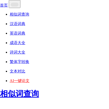
首页
相似词查询
汉语词典
英语词典
成语大全
诗词大全
繁体字转换
文本对比
AI一键论文
相似词查询