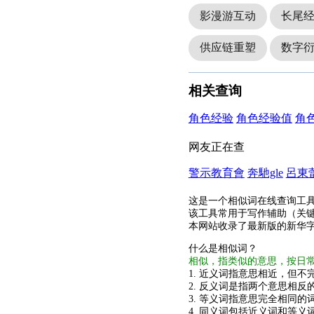
影漫游互动
长尾
供应链重塑
数字
相关查询
角色经验
角色经验值
角
网友正在查
警示教育會
奔馳gle
呂東
这是一个相似词在线查询工
该工具常用于写作辅助（关
本网站收录了最新版的新华
什么是相似词？
相似，指类似的意思，按日
1. 近义词指意思相近，但不完
2. 反义词是指两个意思相反的
3. 等义词指意思完全相同的
4. 同义词包括近义词和等义