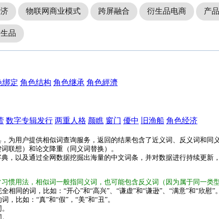
经济
物联网商业模式
跨屏融合
衍生品电商
产
衍生品
色绑定
角色结构
角色继承
角色經濟
蕾
数字专辑发行
两重人格
颜瞧
窗门
優中
旧渔船
角色经济
具，为用户提供相似词查询服务，返回的结果包含了近义词、反义词和同
键词联想）和论文降重（同义词替换）。
字典，以及通过全网数据挖掘出海量的中文词条，并对数据进行持续更新
常习惯用法，相似词一般指同义词，也可能包含反义词（因为属于同一类
全相同的词，比如：“开心”和“高兴”、“谦虚”和“谦逊”、“满意”和“欣慰”
词，比如：“真”和“假”，“美”和“丑”。
词。
词。