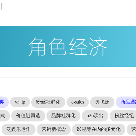
类
vr+ip
粉丝社群化
e-sales
奥飞泛
商品通
模式
价值链再造
品牌社群化
o2o演出
粉丝经纪
泛娱乐运作
营销新概念
影视等在内的多元化