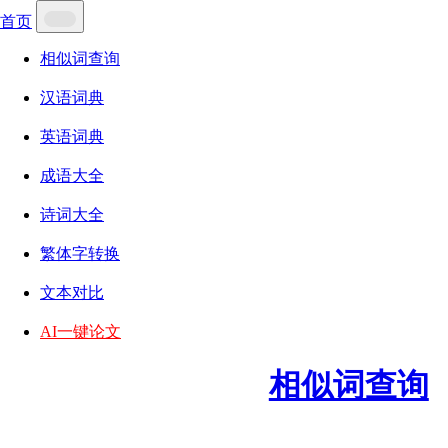
首页
相似词查询
汉语词典
英语词典
成语大全
诗词大全
繁体字转换
文本对比
AI一键论文
相似词查询