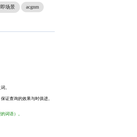
品即场景
acgnm
义词。
，保证查询的效果与时俱进。
型的词语）。
。