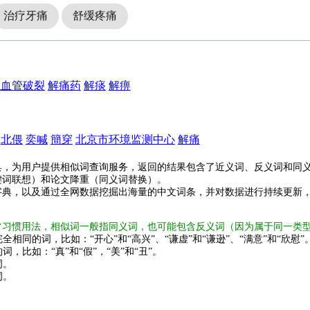
治疗牙痛
舒缓疼痛
止血管破裂
解痛药
解痰
解痹
北偎
奕喊
簡穿
北京市环境监测中心
解痛
具，为用户提供相似词查询服务，返回的结果包含了近义词、反义词和同
键词联想）和论文降重（同义词替换）。
字典，以及通过全网数据挖掘出海量的中文词条，并对数据进行持续更新
常习惯用法，相似词一般指同义词，也可能包含反义词（因为属于同一类
全相同的词，比如：“开心”和“高兴”、“谦虚”和“谦逊”、“满意”和“欣慰”
词，比如：“真”和“假”，“美”和“丑”。
词。
词。