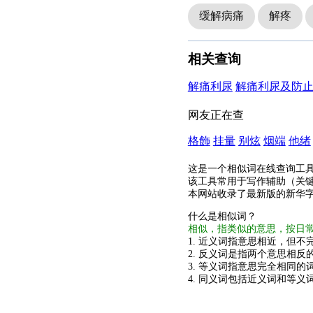
缓解病痛
解疼
相关查询
解痛利尿
解痛利尿及防
网友正在查
格飾
挂量
别炫
烟端
他绪
这是一个相似词在线查询工
该工具常用于写作辅助（关
本网站收录了最新版的新华
什么是相似词？
相似，指类似的意思，按日
1. 近义词指意思相近，但不完
2. 反义词是指两个意思相反的
3. 等义词指意思完全相同的
4. 同义词包括近义词和等义