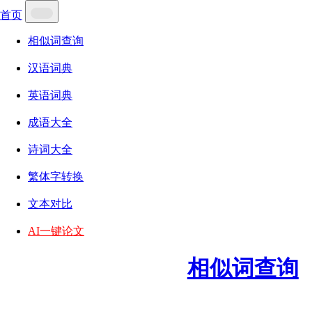
首页
相似词查询
汉语词典
英语词典
成语大全
诗词大全
繁体字转换
文本对比
AI一键论文
相似词查询