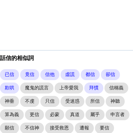
話信的相似詞
已信
竟信
信他
虛謊
都信
卻信
欺哄
魔鬼的謊言
上帝愛我
拜慣
信稱義
神垂
不虔
只信
受迷惑
所信
神聽
算為義
更信
必蒙
真道
屬乎
申言者
願信
不信神
接受救恩
遭報
要信