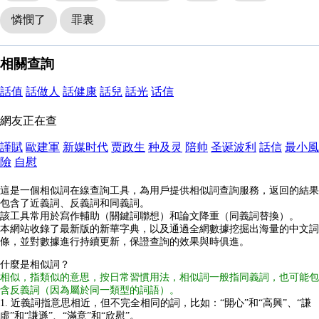
憐憫了
罪裏
相關查詢
話值
話做人
話健康
話兒
話光
话信
網友正在查
謹賦
歐建軍
新媒时代
贾政生
种及灵
陪帅
圣诞波利
話信
最小風
險
自慰
這是一個相似詞在線查詢工具，為用戶提供相似詞查詢服務，返回的結果
包含了近義詞、反義詞和同義詞。
該工具常用於寫作輔助（關鍵詞聯想）和論文降重（同義詞替換）。
本網站收錄了最新版的新華字典，以及通過全網數據挖掘出海量的中文詞
條，並對數據進行持續更新，保證查詢的效果與時俱進。
什麼是相似詞？
相似，指類似的意思，按日常習慣用法，相似詞一般指同義詞，也可能包
含反義詞（因為屬於同一類型的詞語）。
1. 近義詞指意思相近，但不完全相同的詞，比如：“開心”和“高興”、“謙
虛”和“謙遜”、“滿意”和“欣慰”。