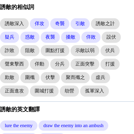
誘敵的相似詞
誘敵深入
佯攻
奇襲
引敵
誘敵之計
疑兵
惑敵
夜襲
擾敵
佯敗
設伏
詐敗
阻敵
圍點打援
示敵以弱
伏兵
聲東擊西
佯動
分兵
正面突擊
打援
欺敵
圍殲
伏擊
聚而殲之
虛兵
正面進攻
圍城打援
劫營
孤軍深入
誘敵的英文翻譯
lure the enemy
draw the enemy into an ambush