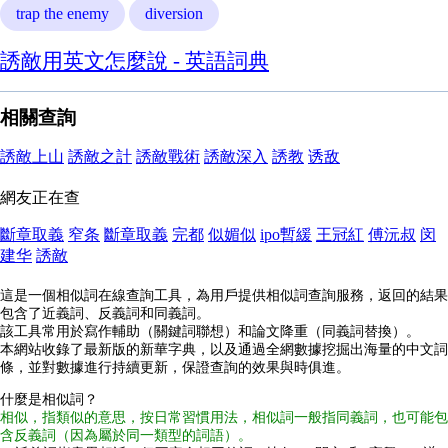
trap the enemy
diversion
誘敵用英文怎麼說 - 英語詞典
相關查詢
誘敵上山
誘敵之計
誘敵戰術
誘敵深入
誘教
诱敌
網友正在查
斷章取義
窄条
斷章取義
完都
似媚似
ipo暫緩
王冠紅
傅沅叔
闵
建华
誘敵
這是一個相似詞在線查詢工具，為用戶提供相似詞查詢服務，返回的結果
包含了近義詞、反義詞和同義詞。
該工具常用於寫作輔助（關鍵詞聯想）和論文降重（同義詞替換）。
本網站收錄了最新版的新華字典，以及通過全網數據挖掘出海量的中文詞
條，並對數據進行持續更新，保證查詢的效果與時俱進。
什麼是相似詞？
相似，指類似的意思，按日常習慣用法，相似詞一般指同義詞，也可能包
含反義詞（因為屬於同一類型的詞語）。