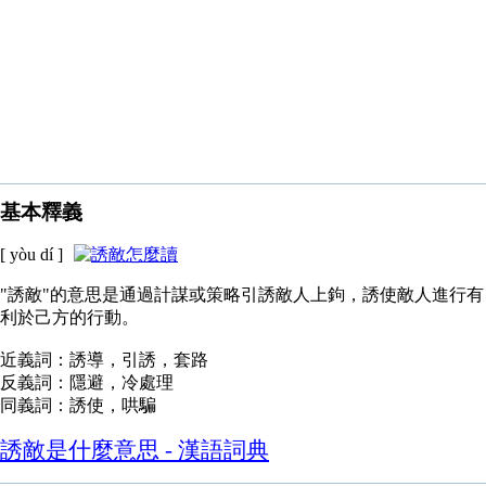
基本釋義
[ yòu dí ]
"誘敵"的意思是通過計謀或策略引誘敵人上鉤，誘使敵人進行有
利於己方的行動。
近義詞：誘導，引誘，套路
反義詞：隱避，冷處理
同義詞：誘使，哄騙
誘敵是什麼意思 - 漢語詞典