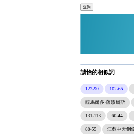
查詢
誠怡的相似詞
122-90
102-65
薩馬爾多·薩繆爾斯
131-113
60-44
88-55
江蘇中天鋼