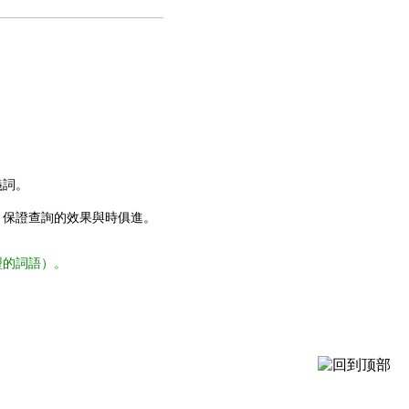
義詞。
，保證查詢的效果與時俱進。
型的詞語）。
。