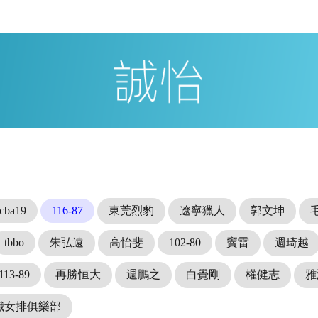
cba19
116-87
東莞烈豹
遼寧獵人
郭文坤
tbbo
朱弘遠
高怡斐
102-80
竇雷
週琦越
113-89
再勝恒大
週鵬之
白覺剛
權健志
雅
鐵女排俱樂部