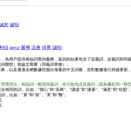
誠恕
诚怡
利信
greca
麗弗
活會
供舊
誠怡
具，為用戶提供相似詞查詢服務，返回的結果包含了近義詞、反義詞和同
鍵詞聯想）和論文降重（同義詞替換）。
字典，以及通過全網數據挖掘出海量的中文詞條，並對數據進行持續更新
常習慣用法，相似詞一般指同義詞，也可能包含反義詞（因為屬於同一類
全相同的詞，比如：“開心”和“高興”、“謙虛”和“謙遜”、“滿意”和“欣慰”
詞，比如：“真”和“假”，“美”和“醜”。
詞。
詞。