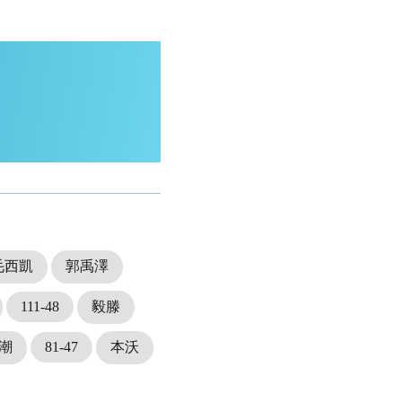
毛西凱
郭禹澤
111-48
毅滕
潮
81-47
本沃