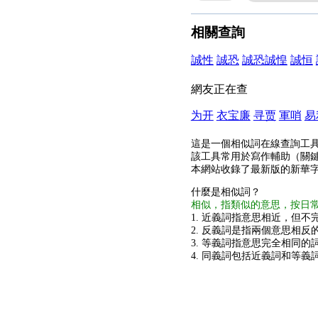
相關查詢
誠性
誠恐
誠恐誠惶
誠恒
網友正在查
为开
衣宝廉
寻贾
軍哨
易
這是一個相似詞在線查詢工
該工具常用於寫作輔助（關
本網站收錄了最新版的新華
什麼是相似詞？
相似，指類似的意思，按日
1. 近義詞指意思相近，但不完
2. 反義詞是指兩個意思相反的
3. 等義詞指意思完全相同的
4. 同義詞包括近義詞和等義