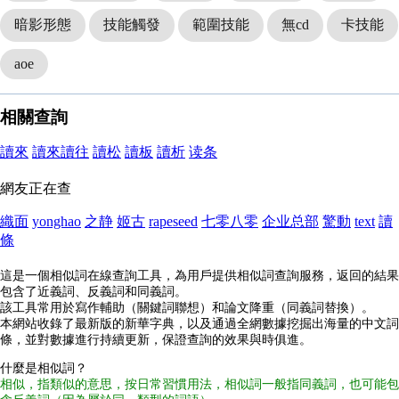
暗影形態
技能觸發
範圍技能
無cd
卡技能
aoe
相關查詢
讀來
讀來讀往
讀松
讀板
讀析
读条
網友正在查
織面
yonghao
之静
姬古
rapeseed
七零八零
企业总部
驚動
text
讀
條
這是一個相似詞在線查詢工具，為用戶提供相似詞查詢服務，返回的結果
包含了近義詞、反義詞和同義詞。
該工具常用於寫作輔助（關鍵詞聯想）和論文降重（同義詞替換）。
本網站收錄了最新版的新華字典，以及通過全網數據挖掘出海量的中文詞
條，並對數據進行持續更新，保證查詢的效果與時俱進。
什麼是相似詞？
相似，指類似的意思，按日常習慣用法，相似詞一般指同義詞，也可能包