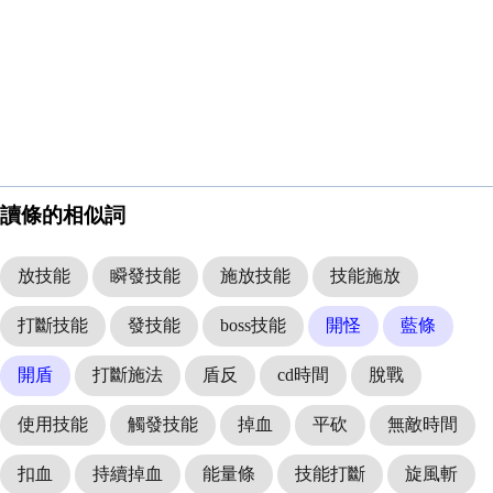
讀條的相似詞
放技能
瞬發技能
施放技能
技能施放
打斷技能
發技能
boss技能
開怪
藍條
開盾
打斷施法
盾反
cd時間
脫戰
使用技能
觸發技能
掉血
平砍
無敵時間
扣血
持續掉血
能量條
技能打斷
旋風斬