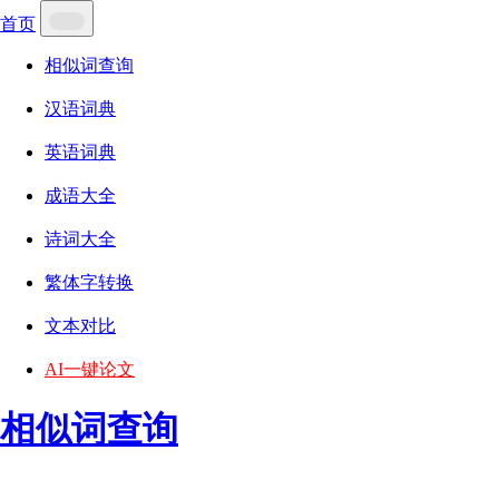
首页
相似词查询
汉语词典
英语词典
成语大全
诗词大全
繁体字转换
文本对比
AI一键论文
相似词查询