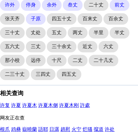
许外
停身
余外
叁丈
二十丈
前丈
张天齐
子原
四五十丈
百来丈
百余丈
三十丈
丈处
五丈
两丈
半里
半丈
五六丈
三丈
三十余丈
近丈
六丈
那小校
远停
十尺
二丈
二十几丈
二三十丈
三四丈
四五丈
相关查询
许复
许夏
许夏木
许夏木侧
许夏木刚
許處
网友正在查
根爪
鸡彝
嶽曉蘭
語耶
日潺
趙慰
火宁
烂骚
攛道
许处