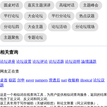
圆桌对话
嘉宾主题演讲
高端对话
主题峰会
平行论坛
大会论坛
平行分论坛
热点议题
分论坛四
大会主题
论坛活动
分论坛现场
主题聚焦
专题论坛
相关查询
论坛讲座
论坛设置
论坛评论
论坛话题
论坛说明
論壇議題
网友正在查
桌首
嶽廷
尔申
gaver
pampers
滑透后
nari
收银称
illogical
论坛议
题
这是一个相似词在线查询工具，为用户提供相似词查询服务，返回的结果
包含了近义词、反义词和同义词。
该工具常用于写作辅助（关键词联想）和论文降重（同义词替换）。