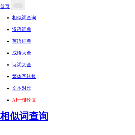
首页
相似词查询
汉语词典
英语词典
成语大全
诗词大全
繁体字转换
文本对比
AI一键论文
相似词查询