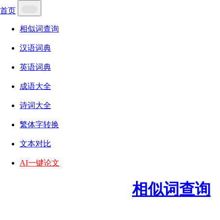
首页
相似词查询
汉语词典
英语词典
成语大全
诗词大全
繁体字转换
文本对比
AI一键论文
相似词查询