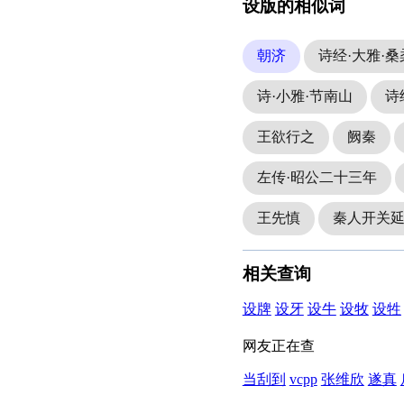
设版的相似词
朝济
诗经·大雅·桑
诗·小雅·节南山
诗
王欲行之
阙秦
左传·昭公二十三年
王先慎
秦人开关
相关查询
设牌
设牙
设牛
设牧
设牲
网友正在查
当刮到
vcpp
张维欣
遂真