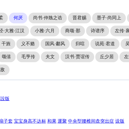
柔
何厌
尚书·仲虺之诰
晋君赐
墨子·尚同上
经·大雅·江汉
小雅·六月
商颂·那
诗谱序
左传·
干旌
义不赂
国风·鄘风
归唁
说苑·君道
颂僖
毛亨传
夫文
汉书·贾谊传
丘少居
左
延敌
設版
扇子套
宝宝身高不达标
和果
運聚
中央型腰椎间盘突出症
设版