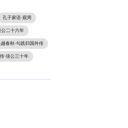
孔子家语·观周
襄公二十六年
吴越春秋·勾践归国外传
传·僖公三十年