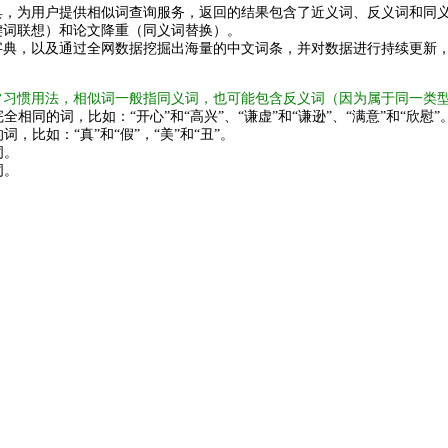
具，为用户提供相似词查询服务，返回的结果包含了近义词、反义词和同
键词联想）和论文降重（同义词替换）。
字典，以及通过全网数据挖掘出海量的中文词条，并对数据进行持续更新
常习惯用法，相似词一般指同义词，也可能包含反义词（因为属于同一类
全相同的词，比如：“开心”和“高兴”、“谦虚”和“谦逊”、“满意”和“欣慰”
词，比如：“真”和“假”，“美”和“丑”。
词。
词。