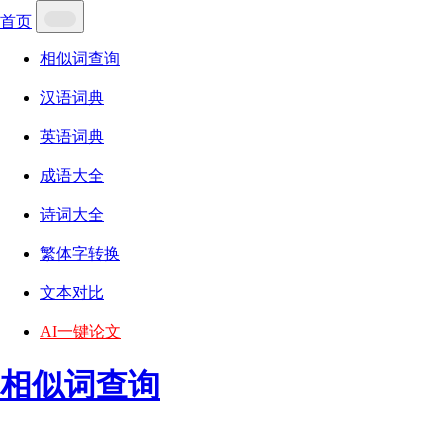
首页
相似词查询
汉语词典
英语词典
成语大全
诗词大全
繁体字转换
文本对比
AI一键论文
相似词查询