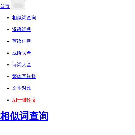
首页
相似词查询
汉语词典
英语词典
成语大全
诗词大全
繁体字转换
文本对比
AI一键论文
相似词查询