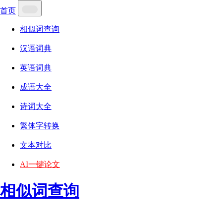
首页
相似词查询
汉语词典
英语词典
成语大全
诗词大全
繁体字转换
文本对比
AI一键论文
相似词查询