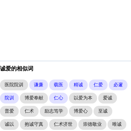
诚爱的相似词
医院院训
谦廉
载医
精诚
仁爱
必邃
院训
博爱奉献
仁心
以爱为本
爱诚
普爱
仁术
励志笃学
博爱心
至诚
诚以
抱诚守真
仁术济世
崇德敬业
唯诚