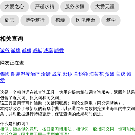
大爱之心
严谨求精
服务永恒
大爱无疆
砺志
博学笃行
德臻
医院使命
笃学
相关查询
诚爷
诚牌
诚狮
诚献
诚率
誠愛
网友正在查
錦國
阴囊湿疹治疗
淪街
战完
邸鈔
关税额
海菊花
贪嫉
官戌
诚
爱
这是一个相似词在线查询工具，为用户提供相似词查询服务，返回的结果
包含了近义词、反义词和同义词。
该工具常用于写作辅助（关键词联想）和论文降重（同义词替换）。
本网站收录了最新版的新华字典，以及通过全网数据挖掘出海量的中文词
条，并对数据进行持续更新，保证查询的效果与时俱进。
什么是相似词？
相似，指类似的意思，按日常习惯用法，相似词一般指同义词，也可能包
含反义词（因为属于同一类型的词语）。