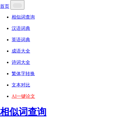
首页
相似词查询
汉语词典
英语词典
成语大全
诗词大全
繁体字转换
文本对比
AI一键论文
相似词查询