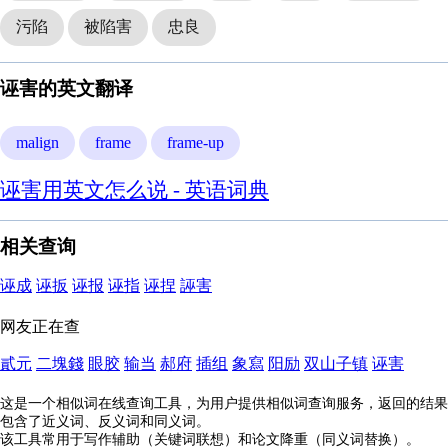
污陷
被陷害
忠良
诬害的英文翻译
malign
frame
frame-up
诬害用英文怎么说 - 英语词典
相关查询
诬成
诬扳
诬报
诬指
诬捏
誣害
网友正在查
貳元
二塊錢
眼胶
输当
郝府
插组
象寫
阳励
双山子镇
诬害
这是一个相似词在线查询工具，为用户提供相似词查询服务，返回的结果
包含了近义词、反义词和同义词。
该工具常用于写作辅助（关键词联想）和论文降重（同义词替换）。