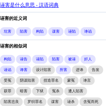
诬害是什么意思 - 汉语词典
诬害的近义词
坑害
陷害
构陷
谋害
诬陷
谗谄
诬害的相似词
构陷
诬告
诬陷
陷害
被诬
奸人
诬谄
谗害
设计陷害
所害
进谗
告发
受冤
阴谋陷害
捏造罪名
蒙冤
谗言
获罪
暗害
下狱
冤杀
遭人陷害
陷害忠良
罗织罪名
谋害
诬杀
含冤而死