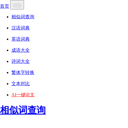
首页
相似词查询
汉语词典
英语词典
成语大全
诗词大全
繁体字转换
文本对比
AI一键论文
相似词查询