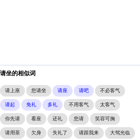
请坐的相似词
请上座
您请坐
请座
请吧
不必客气
请起
免礼
多礼
不用客气
太客气
你先请
看座
还礼
您请
笑容可掬
请用茶
欠身
失礼了
请跟我来
大驾光临