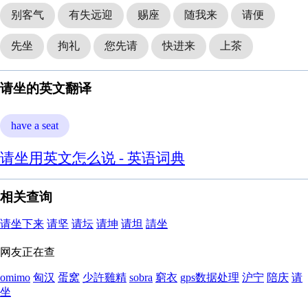
别客气
有失远迎
赐座
随我来
请便
先坐
拘礼
您先请
快进来
上茶
请坐的英文翻译
have a seat
请坐用英文怎么说 - 英语词典
相关查询
请坐下来
请坚
请坛
请坤
请坦
請坐
网友正在查
omimo
匈汉
蛋窝
少許雞精
sobra
窮衣
gps数据处理
沪宁
陪庆
请
坐