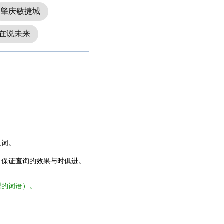
肇庆敏捷城
在说未来
义词。
，保证查询的效果与时俱进。
型的词语）。
。