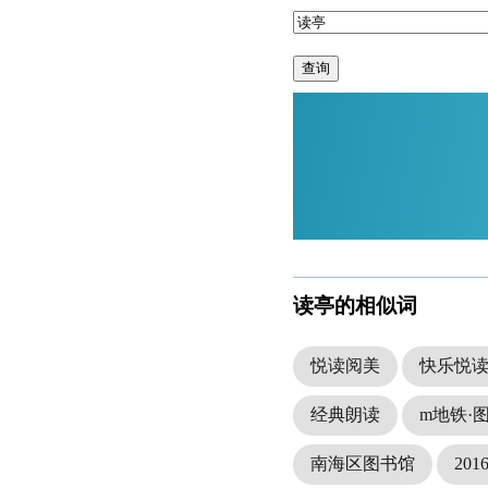
查询
读亭的相似词
悦读阅美
快乐悦
经典朗读
m地铁·
南海区图书馆
20