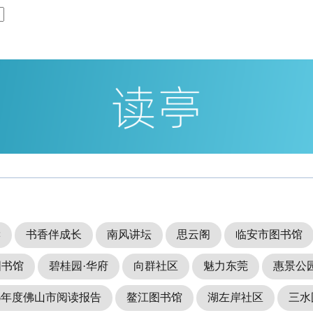
读
书香伴成长
南风讲坛
思云阁
临安市图书馆
图书馆
碧桂园·华府
向群社区
魅力东莞
惠景公
16年度佛山市阅读报告
鳌江图书馆
湖左岸社区
三水