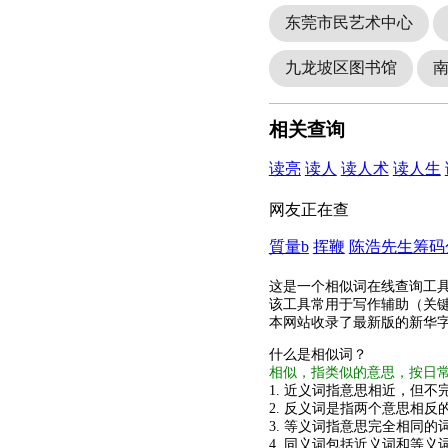
东莞市民艺术中心
九龙坡区图书馆
相关查询
读亮
读人
读人术
读人生
网友正在查
質量b
挥鞭
陈浩先生筹码
这是一个相似词在线查询工
该工具常用于写作辅助（关
本网站收录了最新版的新华
什么是相似词？
相似，指类似的意思，按日
1. 近义词指意思相近，但不完
2. 反义词是指两个意思相反的
3. 等义词指意思完全相同的
4. 同义词包括近义词和等义