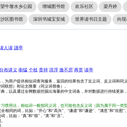
望牛墩水乡公园
增城图书馆
欢乐社区
梁丹婷
南沙区图书馆
深圳书城宝安城
世界读书日主题
向现
读人读
讀亭
分布讲义
衛猛
个枝
贵持
洪浮
激不厉
再赏
读亭
具，为用户提供相似词查询服务，返回的结果包含了近义词、反义词和同
键词联想）和论文降重（同义词替换）。
字典，以及通过全网数据挖掘出海量的中文词条，并对数据进行持续更新
常习惯用法，相似词一般指同义词，也可能包含反义词（因为属于同一类
全相同的词，比如：“开心”和“高兴”、“谦虚”和“谦逊”、“满意”和“欣慰”
词，比如：“真”和“假”，“美”和“丑”。
词。
词。