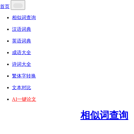
首页
相似词查询
汉语词典
英语词典
成语大全
诗词大全
繁体字转换
文本对比
AI一键论文
相似词查询