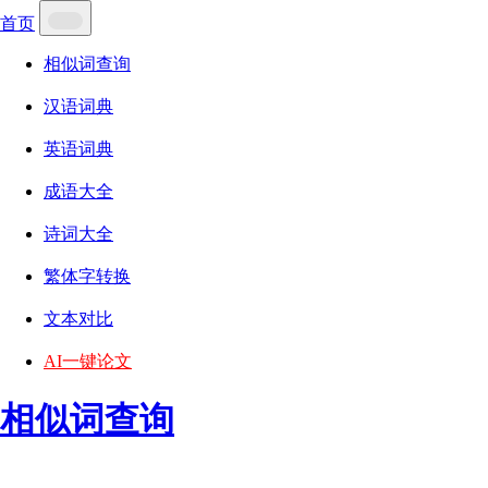
首页
相似词查询
汉语词典
英语词典
成语大全
诗词大全
繁体字转换
文本对比
AI一键论文
相似词查询