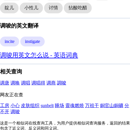
靛儿
小性儿
讨情
拈酸吃醋
调唆的英文翻译
incite
instigate
调唆用英文怎么说 - 英语词典
相关查询
调唐
调唤
调唱
调唱得
调商
調唆
网友正在查
工房
小心
皮肤组织
sunbelt
睡场
靈魂燃燒
万祖干
銅官山銅礦
分
不开
调唆
这是一个相似词在线查询工具，为用户提供相似词查询服务，返回的结果
包含了近义词、反义词和同义词。