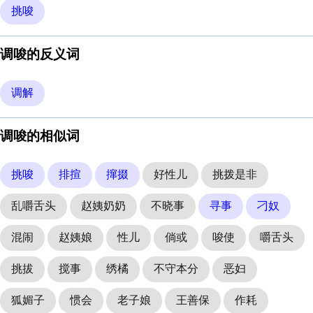
挑唆
调唆的反义词
调解
调唆的相似词
挑唆
排揎
撺掇
好性儿
挑拨是非
乱嚼舌头
赵姨奶奶
不晓事
寻事
刁奴
混闹
赵姨娘
性儿
倘或
唆使
嚼舌头
挑拔
搅事
绣橘
不守本分
恶妇
狐媚子
惯会
老子娘
王善保
作耗