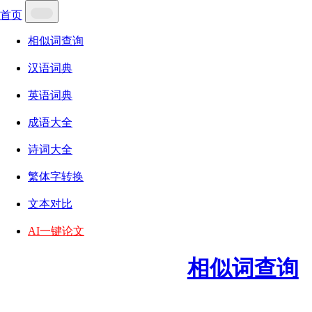
首页
相似词查询
汉语词典
英语词典
成语大全
诗词大全
繁体字转换
文本对比
AI一键论文
相似词查询