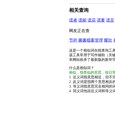
相关查询
谎者
谎能
谎花
谎要
谎言
网友正在查
节疤
圖書檔案管理
耀欣
这是一个相似词在线查询工
该工具常用于写作辅助（关
本网站收录了最新版的新华
什么是相似词？
相似，指类似的意思，按日
1. 近义词指意思相近，但不完
2. 反义词是指两个意思相反的
3. 等义词指意思完全相同的
4. 同义词包括近义词和等义