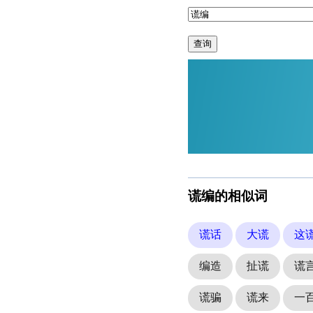
查询
谎编的相似词
谎话
大谎
这
编造
扯谎
谎
谎骗
谎来
一