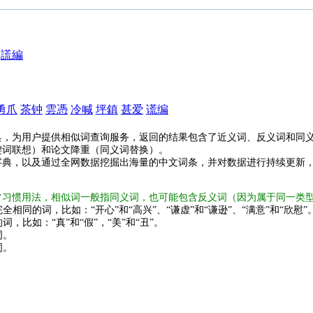
謊編
勇爪
茶钟
雲憑
冷喊
坪鎮
甚爱
谎编
具，为用户提供相似词查询服务，返回的结果包含了近义词、反义词和同
键词联想）和论文降重（同义词替换）。
字典，以及通过全网数据挖掘出海量的中文词条，并对数据进行持续更新
常习惯用法，相似词一般指同义词，也可能包含反义词（因为属于同一类
全相同的词，比如：“开心”和“高兴”、“谦虚”和“谦逊”、“满意”和“欣慰”
词，比如：“真”和“假”，“美”和“丑”。
词。
词。