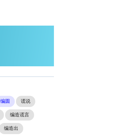
编圆
谎说
编造谎言
编造出