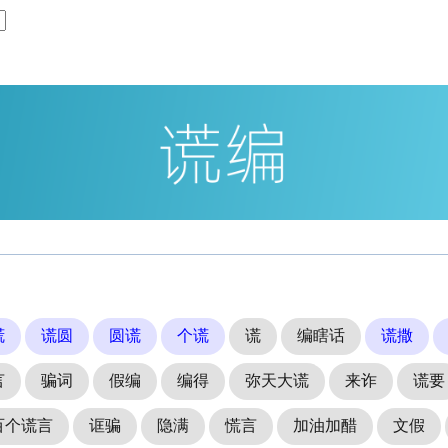
谎
谎圆
圆谎
个谎
谎
编瞎话
谎撒
言
骗词
假编
编得
弥天大谎
来诈
谎要
百个谎言
诓骗
隐满
慌言
加油加醋
文假