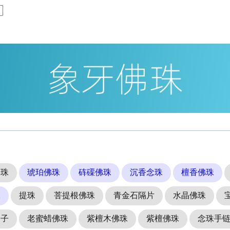
佛珠
琥珀佛珠
砗磲佛珠
沉香念珠
檀香佛珠
珠
提珠
菩提根佛珠
青金石隔片
水晶佛珠
提子
老蜜蜡佛珠
紫檀木佛珠
紫檀佛珠
念珠手