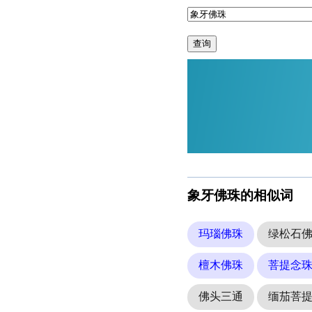
查询
象牙佛珠的相似词
玛瑙佛珠
绿松石
檀木佛珠
菩提念
佛头三通
缅茄菩