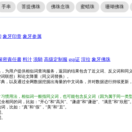
手串
菩提佛珠
佛珠念珠
蜜蜡珠
珊瑚佛珠
印
象牙印章
象牙参属
保密責任書
料汁
浪騎
高级定制服
gsp证
渲拉
象牙佛珠
具，为用户提供相似词查询服务，返回的结果包含了近义词、反义词和同
键词联想）和论文降重（同义词替换）。
字典，以及通过全网数据挖掘出海量的中文词条，并对数据进行持续更新
常习惯用法，相似词一般指同义词，也可能包含反义词（因为属于同一类
全相同的词，比如：“开心”和“高兴”、“谦虚”和“谦逊”、“满意”和“欣慰”
词，比如：“真”和“假”，“美”和“丑”。
词。
词。