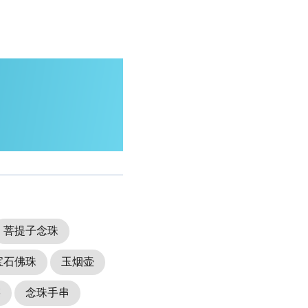
菩提子念珠
宝石佛珠
玉烟壶
链
念珠手串