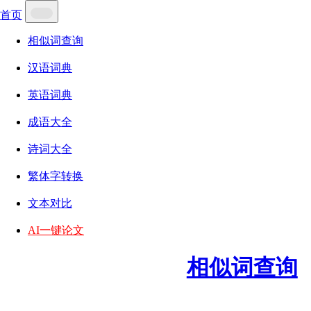
首页
相似词查询
汉语词典
英语词典
成语大全
诗词大全
繁体字转换
文本对比
AI一键论文
相似词查询