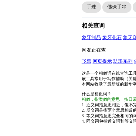
手珠
佛珠手串
相关查询
象牙制品
象牙化石
象牙
网友正在查
飞窜
网页提示
珐琅系列
这是一个相似词在线查询工
该工具常用于写作辅助（关
本网站收录了最新版的新华
什么是相似词？
相似，指类似的意思，按日
1. 近义词指意思相近，但不完
2. 反义词是指两个意思相反的
3. 等义词指意思完全相同的
4. 同义词包括近义词和等义