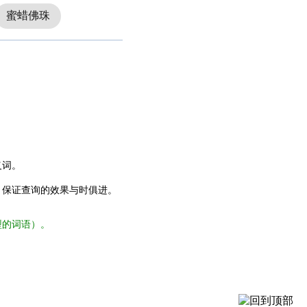
蜜蜡佛珠
义词。
，保证查询的效果与时俱进。
型的词语）。
。