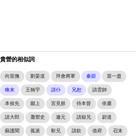
貴營的相似詞
向宣撫
劉晏道
拜會將軍
秦節
當一盡
喚末
王翰宇
請仆
兄恕
請雲帥
本侯先
鄙上
宮見朕
待本督
依肅
請大郎
蕭禦史
邀元
請嶽兄
尉道
蘇護聞
孤派
靳兄
請欽
借府
召末