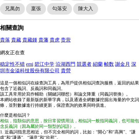
兄萬勿
稟張
勾落安
陳大入
相關查詢
貴落
貴藏
貴藏鍾
貴藩
貴虎
贵营
網友正在查
稳定性不错
emi
碧江中学
沿湖西門
競選者
紹蘭
帧数
謝金月
深
圳市金溢科技股份有限公司
貴營
這是一個相似詞在線查詢工具，為用戶提供相似詞查詢服務，返回的結果
包含了近義詞、反義詞和同義詞。
該工具常用於寫作輔助（關鍵詞聯想）和論文降重（同義詞替換）。
本網站收錄了最新版的新華字典，以及通過全網數據挖掘出海量的中文詞
條，並對數據進行持續更新，保證查詢的效果與時俱進。
什麼是相似詞？
相似，指類似的意思，按日常習慣用法，相似詞一般指同義詞，也可能包
含反義詞（因為屬於同一類型的詞語）。
1. 近義詞指意思相近，但不完全相同的詞，比如：“開心”和“高興”、“謙
虛”和“謙遜”、“滿意”和“欣慰”。