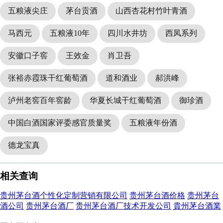
五粮液尖庄
茅台贡酒
山西杏花村竹叶青酒
马西元
五粮液10年
四川水井坊
西凤系列
安徽口子窖
王效金
肖卫吾
张裕赤霞珠干红葡萄酒
道和酒业
郝洪峰
泸州老窖百年窖龄
华夏长城干红葡萄酒
御珍酒
中国白酒国家评委感官质量奖
五粮液年份酒
德龙宝真
相关查询
贵州茅台酒个性化定制营销有限公司
贵州茅台酒价格
贵州茅台
酒公司
贵州茅台酒厂
贵州茅台酒厂技术开发公司
貴州茅台酒業