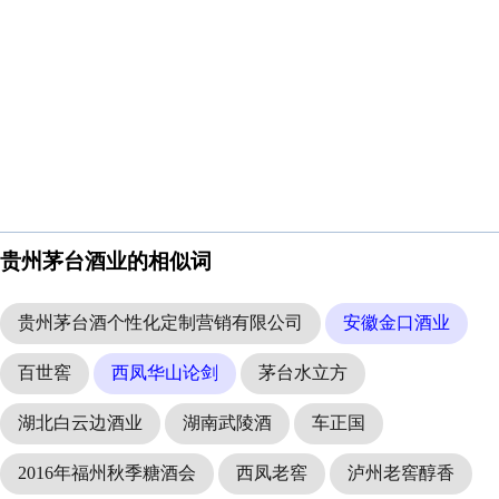
贵州茅台酒业的相似词
贵州茅台酒个性化定制营销有限公司
安徽金口酒业
百世窖
西凤华山论剑
茅台水立方
湖北白云边酒业
湖南武陵酒
车正国
2016年福州秋季糖酒会
西凤老窖
泸州老窖醇香