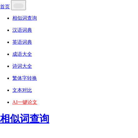
首页
相似词查询
汉语词典
英语词典
成语大全
诗词大全
繁体字转换
文本对比
AI一键论文
相似词查询