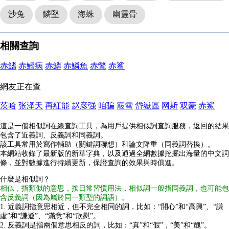
沙兔
鱗堅
海蛛
幽靈骨
相關查詢
赤鰭
赤鰭病
赤鱗
赤鱗魚
赤鷩
赤鲨
網友正在查
茨哈
张泽天
再紅能
赵彦强
咱骗
霰雪
岱嶽區
网斯
双豪
赤鯊
這是一個相似詞在線查詢工具，為用戶提供相似詞查詢服務，返回的結果
包含了近義詞、反義詞和同義詞。
該工具常用於寫作輔助（關鍵詞聯想）和論文降重（同義詞替換）。
本網站收錄了最新版的新華字典，以及通過全網數據挖掘出海量的中文詞
條，並對數據進行持續更新，保證查詢的效果與時俱進。
什麼是相似詞？
相似，指類似的意思，按日常習慣用法，相似詞一般指同義詞，也可能包
含反義詞（因為屬於同一類型的詞語）。
1. 近義詞指意思相近，但不完全相同的詞，比如：“開心”和“高興”、“謙
虛”和“謙遜”、“滿意”和“欣慰”。
2. 反義詞是指兩個意思相反的詞，比如：“真”和“假”，“美”和“醜”。