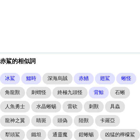
赤鯊的相似詞
冰鯊
鱷時
深海烏賊
赤鰭
翅鯊
蜥怪
角龍獸
刺蝟怪
終極九頭怪
背鯨
石蜥
人魚勇士
水晶蜥蜴
雷砍
刺獸
具蟲
龍神之翼
睛斑
頭偽
陸獸
卡羅亞
犁頭鯊
鐵坦
通靈魔
鎧蜥蜴
凶猛的檸檬鯊