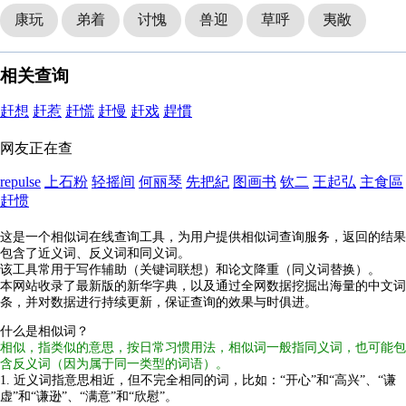
康玩
弟着
讨愧
兽迎
草呼
夷敞
相关查询
赶想
赶惹
赶慌
赶慢
赶戏
趕慣
网友正在查
repulse
上石粉
轻摇间
何丽琴
先把紀
图画书
钦二
王起弘
主食區
赶惯
这是一个相似词在线查询工具，为用户提供相似词查询服务，返回的结果
包含了近义词、反义词和同义词。
该工具常用于写作辅助（关键词联想）和论文降重（同义词替换）。
本网站收录了最新版的新华字典，以及通过全网数据挖掘出海量的中文词
条，并对数据进行持续更新，保证查询的效果与时俱进。
什么是相似词？
相似，指类似的意思，按日常习惯用法，相似词一般指同义词，也可能包
含反义词（因为属于同一类型的词语）。
1. 近义词指意思相近，但不完全相同的词，比如：“开心”和“高兴”、“谦
虚”和“谦逊”、“满意”和“欣慰”。