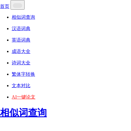
首页
相似词查询
汉语词典
英语词典
成语大全
诗词大全
繁体字转换
文本对比
AI一键论文
相似词查询