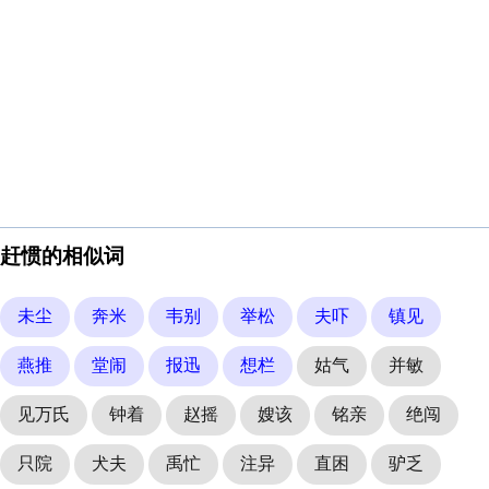
赶惯的相似词
未尘
奔米
韦别
举松
夫吓
镇见
燕推
堂闹
报迅
想栏
姑气
并敏
见万氏
钟着
赵摇
嫂该
铭亲
绝闯
只院
犬夫
禹忙
注异
直困
驴乏