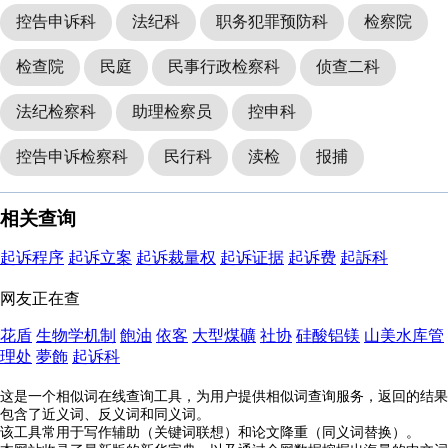
控告申诉科
法纪科
职务犯罪预防科
检察院
检查院
民庭
民事行政检察科
侦查二科
法纪检察科
助理检察员
控申科
控告申诉检察科
民行科
渎检
报捕
相关查询
起诉程序
起诉立案
起诉裁量权
起诉证据
起诉费
起訴科
网友正在查
花盾
生物学机制
飽油
依客
大型煤礦
社协
硅酸铝镁
山美水库管
理处
夢飾
起诉科
这是一个相似词在线查询工具，为用户提供相似词查询服务，返回的结果
包含了近义词、反义词和同义词。
该工具常用于写作辅助（关键词联想）和论文降重（同义词替换）。