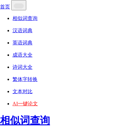
首页
相似词查询
汉语词典
英语词典
成语大全
诗词大全
繁体字转换
文本对比
AI一键论文
相似词查询