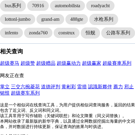
bus系列
70916
automobilista
roadyacht
lottonl-jumbo
grand-am
488gte
水枪系列
infento
zonda760
construx
恒舰
公路车系列
相关查询
超级赛马
超级赞
超级赠品
超级赢动力
超级赢家
超級賽車系列
网友正在查
掌立
三交六椀菱花
道德评判
黄彬彩
雷措
認識新夥伴
薦力
邪止
铭恨
超级赛车系列
这是一个相似词在线查询工具，为用户提供相似词查询服务，返回的结果
包含了近义词、反义词和同义词。
该工具常用于写作辅助（关键词联想）和论文降重（同义词替换）。
本网站收录了最新版的新华字典，以及通过全网数据挖掘出海量的中文词
条，并对数据进行持续更新，保证查询的效果与时俱进。