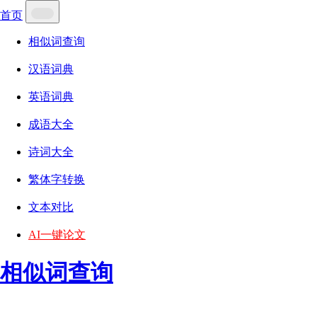
首页
相似词查询
汉语词典
英语词典
成语大全
诗词大全
繁体字转换
文本对比
AI一键论文
相似词查询