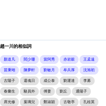
趙一川的相似詞
顏道凡
閻少珊
當阿秀
赤岩穀
王孟遠
苗秉翊
陳夢軒
劉敏月
牟兵厚
沈旭初
古陽子
還魂日
成公泰
劉運達
李募
春彙生
駱員外
傅妻
劉丘
通陽子
席光修
葉璃兒
鄭淑穎
古敬亭
孔桂英