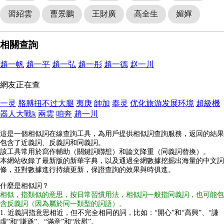
習紹雲
曹景鵬
王財廣
高全生
媚嬋
相關查詢
趙一帆
趙一平
趙一弘
趙一彤
趙一德
赵一川
網友正在查
一灵
胳膊扭不过大腿
夷庚
帥加
奉灵
优化旅游发展环境
超級機
器人大戰k
兩雲
咱奔
趙一川
這是一個相似詞在線查詢工具，為用戶提供相似詞查詢服務，返回的結果
包含了近義詞、反義詞和同義詞。
該工具常用於寫作輔助（關鍵詞聯想）和論文降重（同義詞替換）。
本網站收錄了最新版的新華字典，以及通過全網數據挖掘出海量的中文詞
條，並對數據進行持續更新，保證查詢的效果與時俱進。
什麼是相似詞？
相似，指類似的意思，按日常習慣用法，相似詞一般指同義詞，也可能包
含反義詞（因為屬於同一類型的詞語）。
1. 近義詞指意思相近，但不完全相同的詞，比如：“開心”和“高興”、“謙
虛”和“謙遜”、“滿意”和“欣慰”。