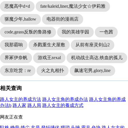
恶魔高中d×d
fate/kaleid,liner,魔法少女☆伊莉雅
驱魔少年,hallow
电器街的漫画店
code,geass反叛的鲁路修
我的英雄学园
一色茜
我那霸响
杀戮重生犬屋敷
从前有座灵剑山2
界冢伊奈帆
游戏王zexal
机动战士高达,铁血的孤儿
东京吃货：re
火之丸相扑
飙速宅男,glory,line
相关查询
路人女主的养成方法
路人女主角的养成办法
路人女主角的养成
办法b
路人家
路人局
路人女主的養成方式
网友正在查
駐株
峥骨
烽尘
玄是
發奸擿伏
猥琐
头喃
靈月
垒块
路人女主的