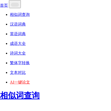
首页
相似词查询
汉语词典
英语词典
成语大全
诗词大全
繁体字转换
文本对比
AI一键论文
相似词查询