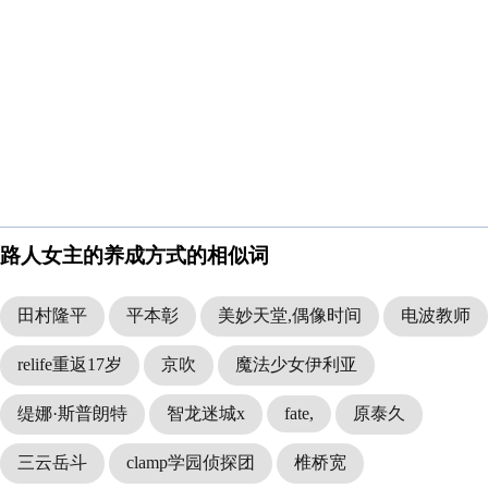
路人女主的养成方式的相似词
田村隆平
平本彰
美妙天堂,偶像时间
电波教师
relife重返17岁
京吹
魔法少女伊利亚
缇娜·斯普朗特
智龙迷城x
fate,
原泰久
三云岳斗
clamp学园侦探团
椎桥宽