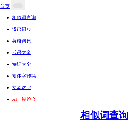
首页
相似词查询
汉语词典
英语词典
成语大全
诗词大全
繁体字转换
文本对比
AI一键论文
相似词查询