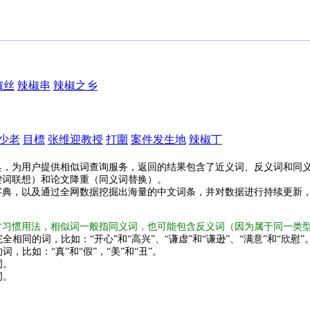
椒丝
辣椒串
辣椒之乡
少老
目標
张维迎教授
打圍
案件发生地
辣椒丁
具，为用户提供相似词查询服务，返回的结果包含了近义词、反义词和同
键词联想）和论文降重（同义词替换）。
字典，以及通过全网数据挖掘出海量的中文词条，并对数据进行持续更新
常习惯用法，相似词一般指同义词，也可能包含反义词（因为属于同一类
全相同的词，比如：“开心”和“高兴”、“谦虚”和“谦逊”、“满意”和“欣慰”
词，比如：“真”和“假”，“美”和“丑”。
词。
词。