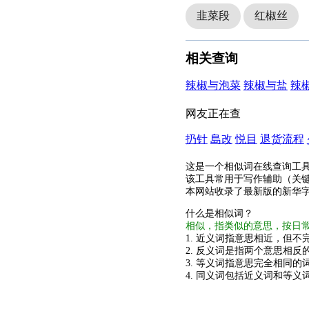
韭菜段
红椒丝
相关查询
辣椒与泡菜
辣椒与盐
辣
网友正在查
扔针
島改
悦目
退货流程
这是一个相似词在线查询工
该工具常用于写作辅助（关
本网站收录了最新版的新华
什么是相似词？
相似，指类似的意思，按日
1. 近义词指意思相近，但不完
2. 反义词是指两个意思相反的
3. 等义词指意思完全相同的
4. 同义词包括近义词和等义