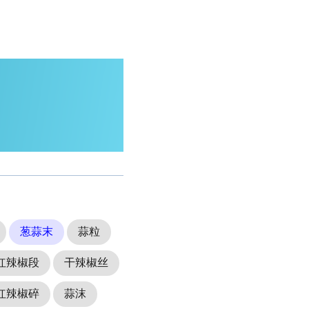
葱蒜末
蒜粒
红辣椒段
干辣椒丝
红辣椒碎
蒜沫