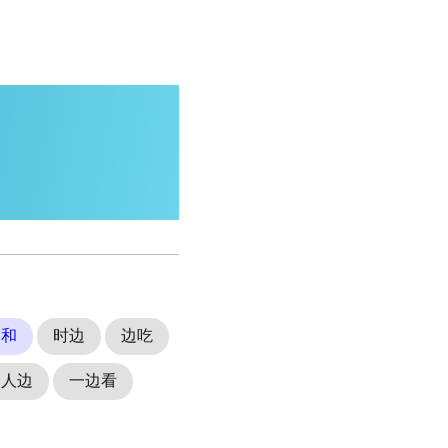
边和
时边
边吃
人边
一边看