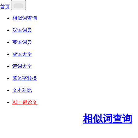
首页
相似词查询
汉语词典
英语词典
成语大全
诗词大全
繁体字转换
文本对比
AI一键论文
相似词查询