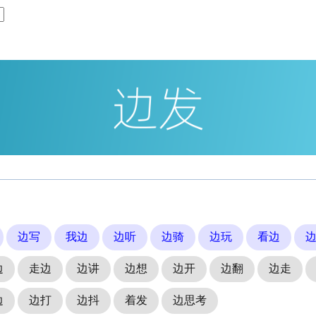
边写
我边
边听
边骑
边玩
看边
边
走边
边讲
边想
边开
边翻
边走
边
边打
边抖
着发
边思考