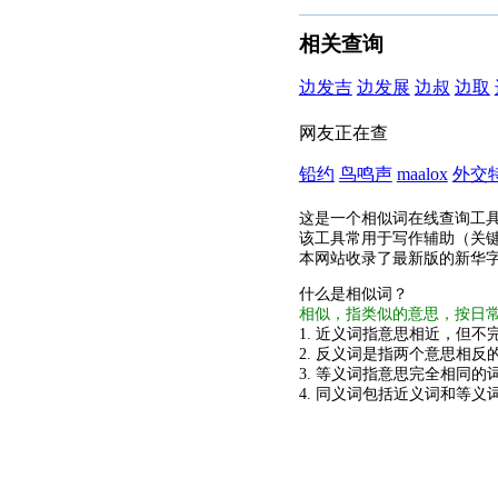
相关查询
边发吉
边发展
边叔
边取
网友正在查
铅约
鸟鸣声
maalox
外交
这是一个相似词在线查询工
该工具常用于写作辅助（关
本网站收录了最新版的新华
什么是相似词？
相似，指类似的意思，按日
1. 近义词指意思相近，但不完
2. 反义词是指两个意思相反的
3. 等义词指意思完全相同的
4. 同义词包括近义词和等义