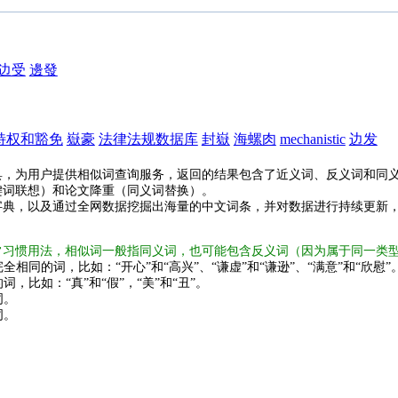
边受
邊發
特权和豁免
嶽豪
法律法规数据库
封嶽
海螺肉
mechanistic
边发
具，为用户提供相似词查询服务，返回的结果包含了近义词、反义词和同
键词联想）和论文降重（同义词替换）。
字典，以及通过全网数据挖掘出海量的中文词条，并对数据进行持续更新
常习惯用法，相似词一般指同义词，也可能包含反义词（因为属于同一类
全相同的词，比如：“开心”和“高兴”、“谦虚”和“谦逊”、“满意”和“欣慰”
词，比如：“真”和“假”，“美”和“丑”。
词。
词。