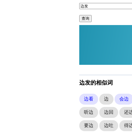
查询
边发的相似词
边看
边
会边
听边
边回
还
要边
边吐
得