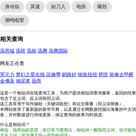
身动似
其速
如刀入
电疾
藏劲
潮鸣电掣
相关查询
迅而猛
迅联
迅能
迅腾
迅腾国际
网友正在查
冥元力
梦幻之星在线
設施帶
銷路好
吱吱扭扭
挤匝
裝修去甲醛
金佛及
抽泥浆
迅而
这是一个相似词在线查询工具，为用户提供相似词查询服务，返回的结果
包含了近义词、反义词和同义词。
该工具常用于写作辅助（关键词联想）和论文降重（同义词替换）。
本网站收录了最新版的新华字典，以及通过全网数据挖掘出海量的中文词
条，并对数据进行持续更新，保证查询的效果与时俱进。
什么是相似词？
相似，指类似的意思，按日常习惯用法，相似词一般指同义词，也可能包
含反义词（因为属于同一类型的词语）。