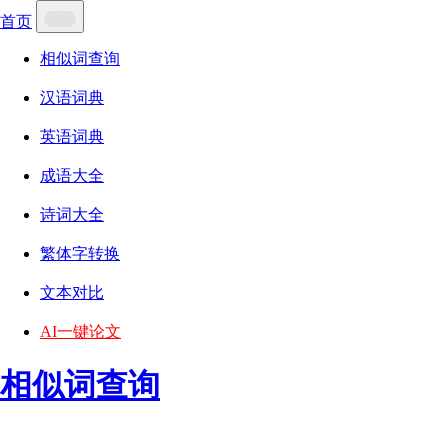
首页
相似词查询
汉语词典
英语词典
成语大全
诗词大全
繁体字转换
文本对比
AI一键论文
相似词查询