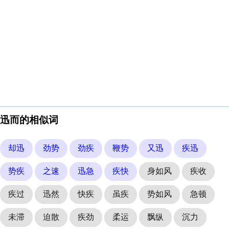
迅而的相似词
却迅
劲势
劲疾
鞭势
又迅
疾迅
势疾
之速
迅急
疾快
身如风
疾收
疾过
迅然
快疾
虽疾
势如风
急顿
未滞
迫散
疾劲
柔运
飘纵
沉力