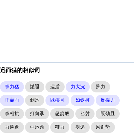
迅而猛的相似词
掌力猛
抛退
运盾
力大沉
掷力
正轰向
剑迅
既疾且
如铁桩
反撞力
掌相抗
打向季
怒箭般
匕射
既劲且
力逼退
中运劲
鞭力
疾递
风剑势