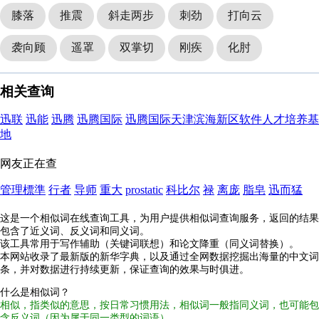
膝落
推震
斜走两步
刺劲
打向云
袭向顾
遥罩
双掌切
刚疾
化肘
相关查询
迅联
迅能
迅腾
迅腾国际
迅腾国际天津滨海新区软件人才培养基
地
网友正在查
管理標準
行者
导师
重大
prostatic
科比尔
禄
离庞
脂皂
迅而猛
这是一个相似词在线查询工具，为用户提供相似词查询服务，返回的结果
包含了近义词、反义词和同义词。
该工具常用于写作辅助（关键词联想）和论文降重（同义词替换）。
本网站收录了最新版的新华字典，以及通过全网数据挖掘出海量的中文词
条，并对数据进行持续更新，保证查询的效果与时俱进。
什么是相似词？
相似，指类似的意思，按日常习惯用法，相似词一般指同义词，也可能包
含反义词（因为属于同一类型的词语）。