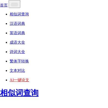
首页
相似词查询
汉语词典
英语词典
成语大全
诗词大全
繁体字转换
文本对比
AI一键论文
相似词查询