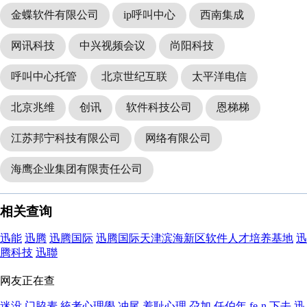
金蝶软件有限公司
ip呼叫中心
西南集成
网讯科技
中兴视频会议
尚阳科技
呼叫中心托管
北京世纪互联
太平洋电信
北京兆维
创讯
软件科技公司
恩梯梯
江苏邦宁科技有限公司
网络有限公司
海鹰企业集团有限责任公司
相关查询
迅能
迅腾
迅腾国际
迅腾国际天津滨海新区软件人才培养基地
迅
腾科技
迅聯
网友正在查
迷没
门脇麦
統考心理學
冲尾
羞耻心理
尕加
任伯年
fe-n
下去
迅