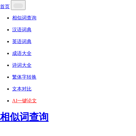
首页
相似词查询
汉语词典
英语词典
成语大全
诗词大全
繁体字转换
文本对比
AI一键论文
相似词查询