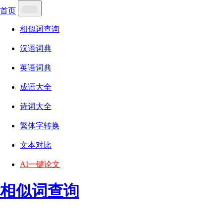
首页
相似词查询
汉语词典
英语词典
成语大全
诗词大全
繁体字转换
文本对比
AI一键论文
相似词查询