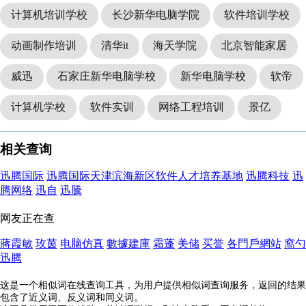
计算机培训学校
长沙新华电脑学院
软件培训学校
动画制作培训
清华it
海天学院
北京智能家居
威迅
石家庄新华电脑学校
新华电脑学校
软帝
计算机学校
软件实训
网络工程培训
景亿
相关查询
迅腾国际
迅腾国际天津滨海新区软件人才培养基地
迅腾科技
迅
腾网络
迅自
迅騰
网友正在查
蔣霞敏
玫茵
电脑仿真
數據建庫
霜蓬
美储
买誉
各門戶網站
窩勺
迅腾
这是一个相似词在线查询工具，为用户提供相似词查询服务，返回的结果
包含了近义词、反义词和同义词。