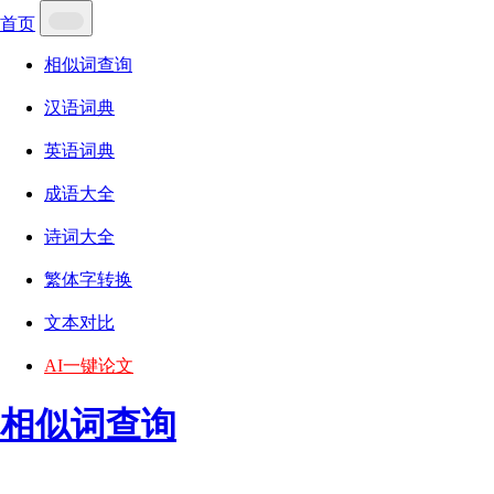
首页
相似词查询
汉语词典
英语词典
成语大全
诗词大全
繁体字转换
文本对比
AI一键论文
相似词查询