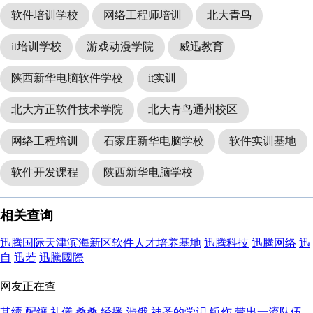
软件培训学校
网络工程师培训
北大青鸟
it培训学校
游戏动漫学院
威迅教育
陕西新华电脑软件学校
it实训
北大方正软件技术学院
北大青鸟通州校区
网络工程培训
石家庄新华电脑学校
软件实训基地
软件开发课程
陕西新华电脑学校
相关查询
迅腾国际天津滨海新区软件人才培养基地
迅腾科技
迅腾网络
迅
自
迅若
迅騰國際
网友正在查
其绩
配鑲
礼儀
桑桑
经播
涉俄
神圣的学识
锤伤
带出一流队伍