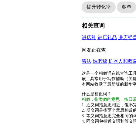
提升转化率
客单
相关查询
进店礼
进店礼品
进店经
网友正在查
簪法
姑老爺
机器人和蓝
这是一个相似词在线查询工
该工具常用于写作辅助（关
本网站收录了最新版的新华
什么是相似词？
相似，指类似的意思，按日
1. 近义词指意思相近，但不完
2. 反义词是指两个意思相反的
3. 等义词指意思完全相同的
4. 同义词包括近义词和等义