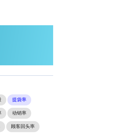
量
提袋率
率
动销率
率
顾客回头率