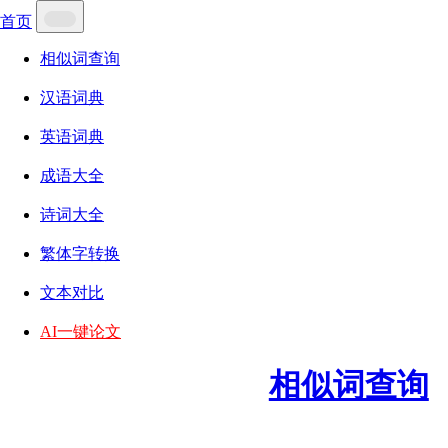
首页
相似词查询
汉语词典
英语词典
成语大全
诗词大全
繁体字转换
文本对比
AI一键论文
相似词查询