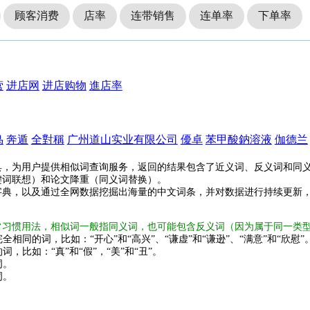
顾客消费
店率
连带销售
连单率
下单率
营
进店网
进店购物
進店率
鸟
奔遁
全對稱
广州道山实业有限公司
優卓
苯甲酸鈉溶液
伽德兰
具，为用户提供相似词查询服务，返回的结果包含了近义词、反义词和同
键词联想）和论文降重（同义词替换）。
字典，以及通过全网数据挖掘出海量的中文词条，并对数据进行持续更新
常习惯用法，相似词一般指同义词，也可能包含反义词（因为属于同一类
全相同的词，比如：“开心”和“高兴”、“谦虚”和“谦逊”、“满意”和“欣慰”
词，比如：“真”和“假”，“美”和“丑”。
词。
词。