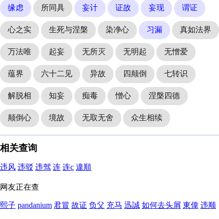
缘虑
所同具
妄计
证故
妄现
谓证
心之实
生死与涅槃
染净心
习漏
真如法界
万法唯
起妄
无所灭
无明起
无憎爱
蕴界
六十二见
异故
四颠倒
七转识
解脱相
知妄
痴毒
憎心
涅槃四德
颠倒心
境故
无取无舍
众生相续
相关查询
违风
违驳
违驾
连
连c
違順
网友正在查
熙子
pandanium
君冒
故证
负父
充马
迅誠
如何去头屑
東偉
违顺