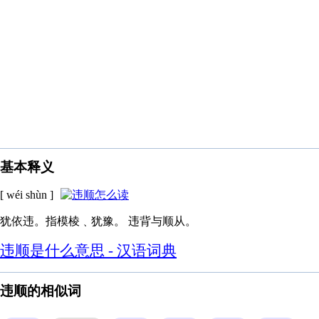
基本释义
[ wéi shùn ]
犹依违。指模棱﹑犹豫。 违背与顺从。
违顺是什么意思 - 汉语词典
违顺的相似词