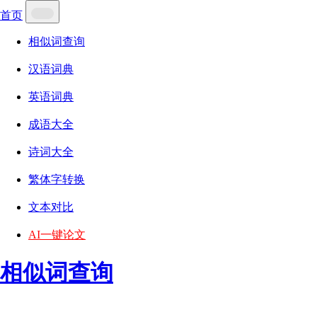
首页
相似词查询
汉语词典
英语词典
成语大全
诗词大全
繁体字转换
文本对比
AI一键论文
相似词查询