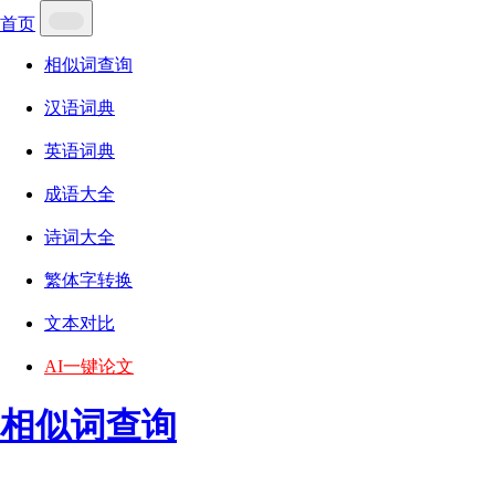
首页
相似词查询
汉语词典
英语词典
成语大全
诗词大全
繁体字转换
文本对比
AI一键论文
相似词查询