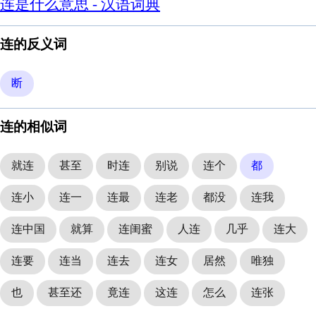
连是什么意思 - 汉语词典
连的反义词
断
连的相似词
就连
甚至
时连
别说
连个
都
连小
连一
连最
连老
都没
连我
连中国
就算
连闺蜜
人连
几乎
连大
连要
连当
连去
连女
居然
唯独
也
甚至还
竟连
这连
怎么
连张