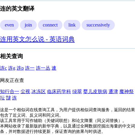
连的英文翻译
even
join
connect
link
successively
连用英文怎么说 - 英语词典
相关查询
连c
连g
连p
连一
连一丛
連
网友正在查
知行合一
尘视
冰冻区
临床药学科
绿翠
婴儿皮肤病
遷津
魔神祭
坛
靆
连
这是一个相似词在线查询工具，为用户提供相似词查询服务，返回的结果
包含了近义词、反义词和同义词。
该工具常用于写作辅助（关键词联想）和论文降重（同义词替换）。
本网站收录了最新版的新华字典，以及通过全网数据挖掘出海量的中文词
条，并对数据进行持续更新，保证查询的效果与时俱进。