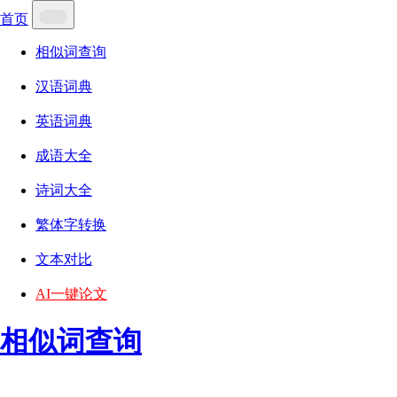
首页
相似词查询
汉语词典
英语词典
成语大全
诗词大全
繁体字转换
文本对比
AI一键论文
相似词查询