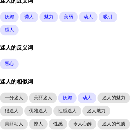
迷人的近义词
妩媚
诱人
魅力
美丽
动人
吸引
感人
迷人的反义词
恶心
迷人的相似词
十分迷人
美丽迷人
妩媚
动人
迷人的魅力
很迷人
优雅迷人
性感迷人
迷人魅力
美丽动人
撩人
性感
令人心醉
迷人的气质