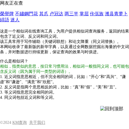
网友正在查
榮譽牌
不鏽鋼門花
其爪
卢冠达
两三半
掌屈
佧佤族
潍县青萝卜
緋語
迷人
这是一个相似词在线查询工具，为用户提供相似词查询服务，返回的结果
包含了近义词、反义词和同义词。
该工具常用于写作辅助（关键词联想）和论文降重（同义词替换）。
本网站收录了最新版的新华字典，以及通过全网数据挖掘出海量的中文词
条，并对数据进行持续更新，保证查询的效果与时俱进。
什么是相似词？
相似，指类似的意思，按日常习惯用法，相似词一般指同义词，也可能包
含反义词（因为属于同一类型的词语）。
1. 近义词指意思相近，但不完全相同的词，比如：“开心”和“高兴”、“谦
虚”和“谦逊”、“满意”和“欣慰”。
2. 反义词是指两个意思相反的词，比如：“真”和“假”，“美”和“丑”。
3. 等义词指意思完全相同的词。
4. 同义词包括近义词和等义词。
©2024
KM查询
关于我们