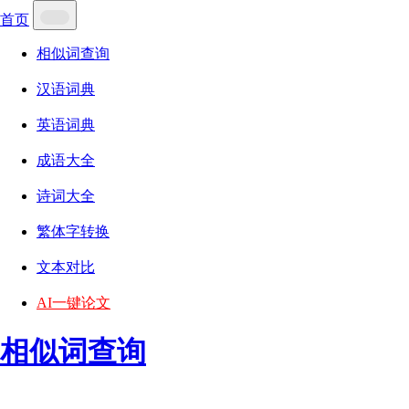
首页
相似词查询
汉语词典
英语词典
成语大全
诗词大全
繁体字转换
文本对比
AI一键论文
相似词查询