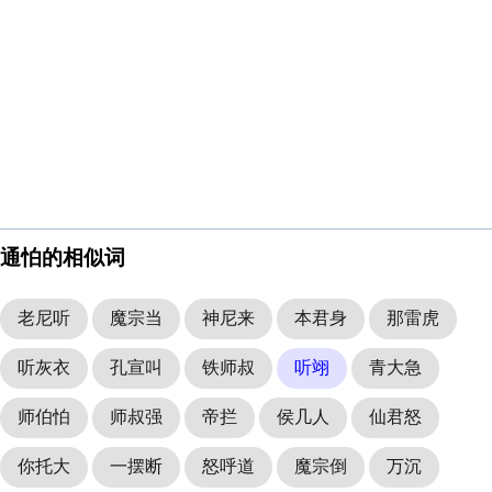
通怕的相似词
老尼听
魔宗当
神尼来
本君身
那雷虎
听灰衣
孔宣叫
铁师叔
听翊
青大急
师伯怕
师叔强
帝拦
侯几人
仙君怒
你托大
一摆断
怒呼道
魔宗倒
万沉