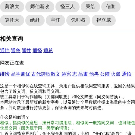
萧浪大
师伯新收
怪三人
秉给
信黎
算托大
绝赶
宇狂
凭师叔
得立威
相关查询
通怡
通急
通性
通怪
通总
网友正在查
绯谤
品学兼优
古代詩歌散文
姚宪
志
品畫
他冉
公懼
火燚
通怕
这是一个相似词在线查询工具，为用户提供相似词查询服务，返回的结果
包含了近义词、反义词和同义词。
该工具常用于写作辅助（关键词联想）和论文降重（同义词替换）。
本网站收录了最新版的新华字典，以及通过全网数据挖掘出海量的中文词
条，并对数据进行持续更新，保证查询的效果与时俱进。
什么是相似词？
相似，指类似的意思，按日常习惯用法，相似词一般指同义词，也可能包
含反义词（因为属于同一类型的词语）。
1. 近义词指意思相近，但不完全相同的词，比如：“开心”和“高兴”、“谦