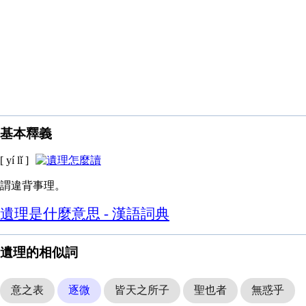
基本釋義
[ yí lǐ ]
謂違背事理。
遺理是什麼意思 - 漢語詞典
遺理的相似詞
意之表
逐微
皆天之所子
聖也者
無惑乎