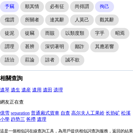
予竊
順其情
必有征
尚得謂
徇己
儒謂
所關者
達其辭
人莫己
觀其辭
徒泥
徒竊
而賅
以類度類
字乎
昭焉
謂理
甚辨
深切著明
鄙詐
其應若響
語治
莊論
諒者
誠不欲
相關查詢
遺琴
遺生
遺産
遺用
遺田
遗理
網友正在查
億雪
separation
普通廂式貨車
自查
高尔夫人工果岭
长协矿
松溪
小學
趋势三
爸撈
遺理
這是一個相似詞在線查詢工具，為用戶提供相似詞查詢服務，返回的結果