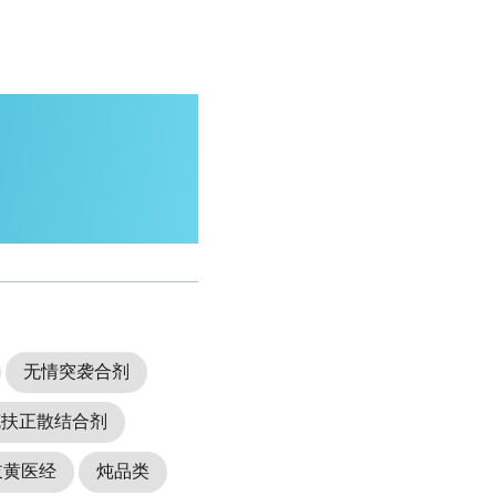
无情突袭合剂
克扶正散结合剂
岐黄医经
炖品类