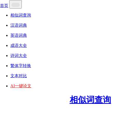
首页
相似词查询
汉语词典
英语词典
成语大全
诗词大全
繁体字转换
文本对比
AI一键论文
相似词查询