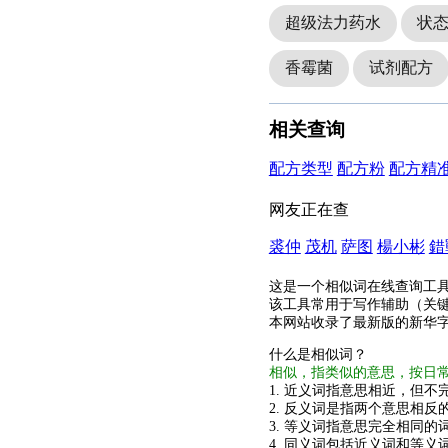
超级法力药水
状
香霉菌
试剂配方
相关查询
配方类型
配方粉
配方精
网友正在查
裘仲
茂机
萨图
楊小彬
錯
这是一个相似词在线查询工
该工具常用于写作辅助（关
本网站收录了最新版的新华
什么是相似词？
相似，指类似的意思，按日
1. 近义词指意思相近，但不完
2. 反义词是指两个意思相反的
3. 等义词指意思完全相同的
4. 同义词包括近义词和等义