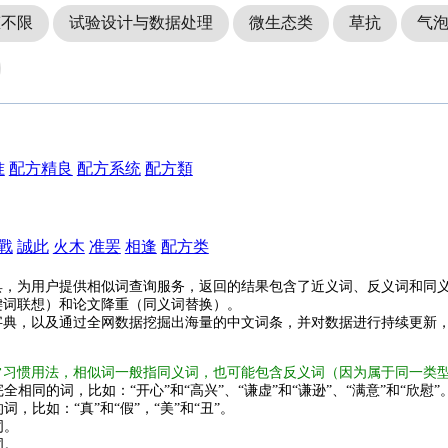
态不限
试验设计与数据处理
微生态类
草抗
气
准
配方精良
配方系统
配方類
戰
誠此
火木
准罢
相逢
配方类
具，为用户提供相似词查询服务，返回的结果包含了近义词、反义词和同
键词联想）和论文降重（同义词替换）。
字典，以及通过全网数据挖掘出海量的中文词条，并对数据进行持续更新
常习惯用法，相似词一般指同义词，也可能包含反义词（因为属于同一类
全相同的词，比如：“开心”和“高兴”、“谦虚”和“谦逊”、“满意”和“欣慰”
词，比如：“真”和“假”，“美”和“丑”。
词。
词。