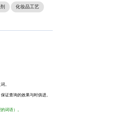
泡剂
化妆品工艺
义词。
，保证查询的效果与时俱进。
型的词语）。
。