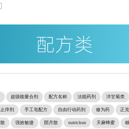
箱
超级能量合剂
配方名称
法能药剂
洋甘菊类
屑止痒剂
手工皂配方
自由行动药剂
修为药
正
身散
强效敏捷
阴月散
nutriclean
天麻蜂蜜