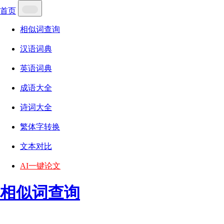
首页
相似词查询
汉语词典
英语词典
成语大全
诗词大全
繁体字转换
文本对比
AI一键论文
相似词查询