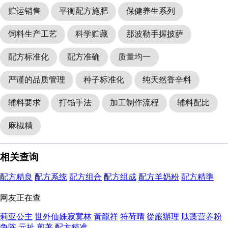
贮运销售
平衡配方施肥
保健养生系列
饲料生产工艺
科学贮藏
那波勒手握披萨
配方标准化
配方准确
质量均一
严谨的品质管理
种子标准化
纯天然香辛料
辅料要求
打馅手法
加工制作流程
辅料配比
麻椒精
相关查询
配方精良
配方系统
配方组合
配方组成
配方羊奶粉
配方精準
网友正在查
莉亚公主
世外仙姝寂寞林
黃龍祥
符荷晴
從嚴辦理
肽藻营养粉
争陈
元祉
剪著
配方精准